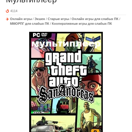
4114
Онлайн игры
/
Экшен
/
Старые игры
/
Онлайн игры для слабых ПК
/
ММОРПГ для слабых ПК
/
Кооперативные игры для слабых ПК