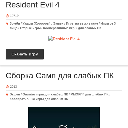
Resident Evil 4
19719
Зомби
/
Ужасы (Хорроры)
/
Экшен
/
Игры на выживание
/
Игры от 3
лица
/
Старые игры
/
Кооперативные игры для слабых ПК
Скачать игру
Сборка Самп для слабых ПК
2013
Экшен
/
Онлайн игры для слабых ПК
/
ММОРПГ для слабых ПК
/
Кооперативные игры для слабых ПК