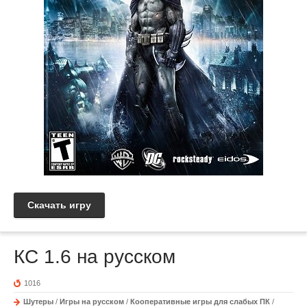
Скачать игру
КС 1.6 на русском
1016
Шутеры
/
Игры на русском
/
Кооперативные игры для слабых ПК
/