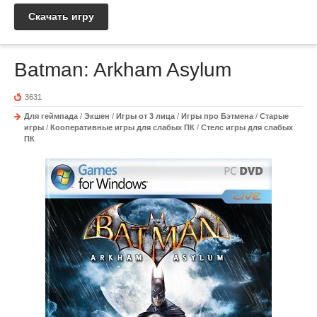
Скачать игру
Batman: Arkham Asylum
3631
Для геймпада
/
Экшен
/
Игры от 3 лица
/
Игры про Бэтмена
/
Старые
игры
/
Кооперативные игры для слабых ПК
/
Стелс игры для слабых
ПК