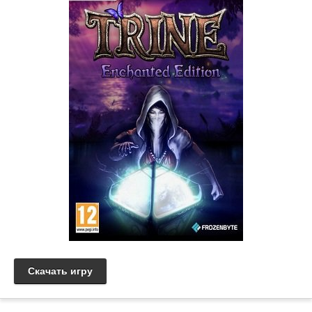
Скачать игру