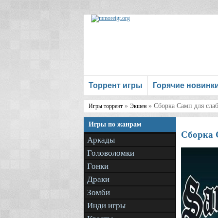
Торрент игры
Горячие новинк
»
» Сборка Самп для сла
Игры торрент
Экшен
Игры по жанрам
Сборка 
Аркады
Головоломки
Гонки
Драки
Зомби
Инди игры