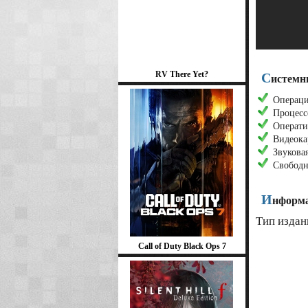
RV There Yet?
С
истемн
Операцио
Процесс
Операти
Видеока
Звуковая
Свободн
И
нформа
Тип издан
Call of Duty Black Ops 7