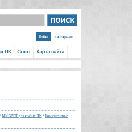
Войти
Регистрация
ых ПК
Софт
Карта сайта
/
/
ММОРПГ для слабых ПК
Кооперативные