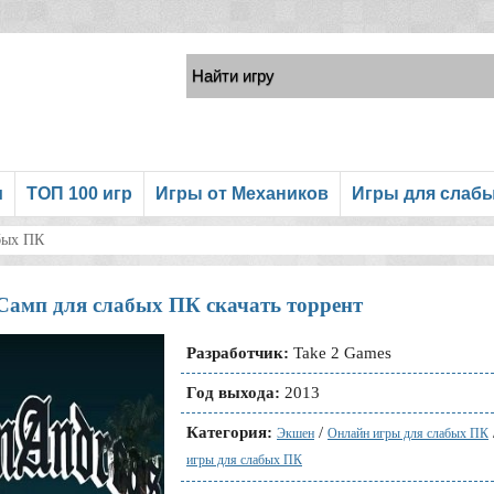
и
ТОП 100 игр
Игры от Механиков
Игры для слаб
бых ПК
Самп для слабых ПК скачать торрент
Разработчик:
Take 2 Games
Год выхода:
2013
Категория:
/
Экшен
Онлайн игры для слабых ПК
игры для слабых ПК