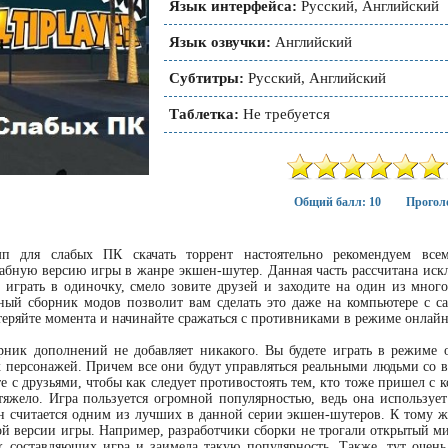
Язык интерфейса:
Русский, Английский
Язык озвучки:
Английский
Субтитры:
Русский, Английский
Таблетка:
Не требуется
Общий балл: 10
Проголо
п для слабых ПК скачать торрент настоятельно рекомендуем всем
бную версию игры в жанре экшен-шутер. Данная часть рассчитана искл
 играть в одиночку, смело зовите друзей и заходите на один из мног
нный сборник модов позволит вам сделать это даже на компьютере с 
теряйте момента и начинайте сражаться с противниками в режиме онлайн
рник дополнений не добавляет никакого. Вы будете играть в режиме
 персонажей. Причем все они будут управляться реальными людьми со вс
те с друзьями, чтобы как следует противостоять тем, кто тоже пришел с 
тяжело. Игра пользуется огромной популярностью, ведь она используе
он считается одним из лучших в данной серии экшен-шутеров. К тому 
й версии игры. Например, разработчики сборки не трогали открытый ми
х составляющих игра и заимела такую популярность. Также, тут очень