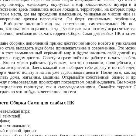
ому геймеру, желающему окунуться в мир классического шутера и д
тественно здесь появились новые локации, территории, на которых прид
тарые места, где вы проходили изысканные, уникальные миссии еще з
совершенно другим персонажем. Он будет уникальным, особенным,
. Выбираете внешний вид вы, естественно, самостоятельно. Но он 
ик, которые можно развить и тд. Тут все равны и поэтому игра считается
 воочию, необходимо скачать торрент Сборка Самп для слабых ПК и затем
лане сборник дополнений принес достаточно много нового и уникальног
но стала выглядеть куда более привлекательнее и современнее. Это можн
 в этот вымышленный огромный мир и будете начинать свой долгий пут
ется с трудом достать. Советуем сразу пойти на работу и начать зарабат
. Кто-то может работать грузчиком, кто-то продавцом, полицейским, 
м авторитетом. Здесь каждый сам выбирает себе дорогу и по ней идет, 
ор в чью-то пользу и начать уже зарабатывать деньги. После того, как за
пать дома, магазины, машины. Открывайте собственный бизнес и пр
ду пользователями происходит посредством онлайн-диалога. Вы может
специальную гарнитуру, так и смс-уведомлениями. Скачайте торрент 
грать во что-нибудь качественное по сети.
ости Сборка Самп для слабых ПК
вательская игра;
й геймплей;
афика;
о и уникального;
ый игровой процесс.
 для слабых ПК скачать торрент бесплатно на русском последнюю верси