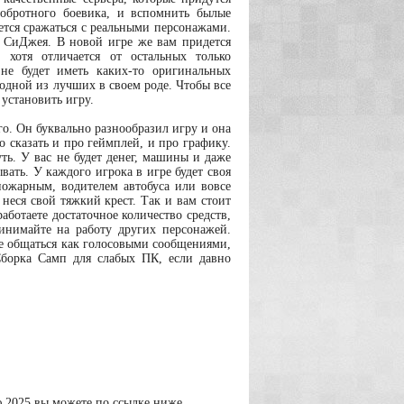
обротного боевика, и вспомнить былые
ется сражаться с реальными персонажами.
а СиДжея. В новой игре же вам придется
 хотя отличается от остальных только
не будет иметь каких-то оригинальных
 одной из лучших в своем роде. Чтобы все
 установить игру.
о. Он буквально разнообразил игру и она
о сказать и про геймплей, и про графику.
ь. У вас не будет денег, машины и даже
ывать. У каждого игрока в игре будет своя
пожарным, водителем автобуса или вовсе
неся свой тяжкий крест. Так и вам стоит
работаете достаточное количество средств,
инимайте на работу других персонажей.
е общаться как голосовыми сообщениями,
Сборка Самп для слабых ПК, если давно
ю 2025 вы можете по ссылке ниже.