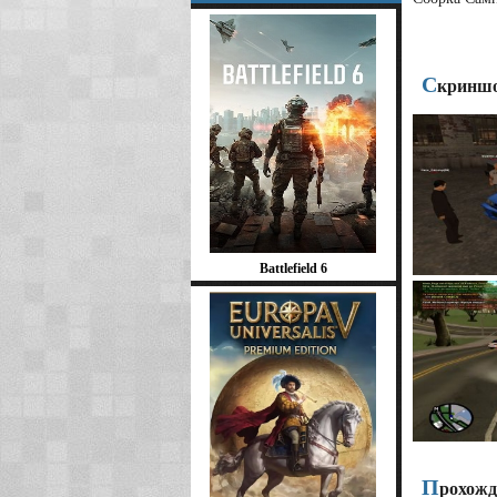
С
криншо
Battlefield 6
П
рохожд