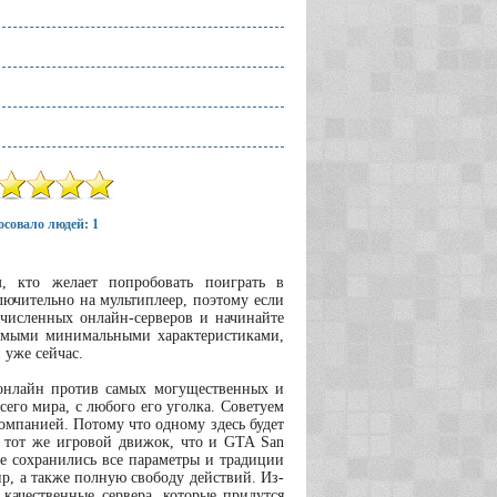
совало людей: 1
, кто желает попробовать поиграть в
ючительно на мультиплеер, поэтому если
очисленных онлайн-серверов и начинайте
самыми минимальными характеристиками,
 уже сейчас.
 онлайн против самых могущественных и
его мира, с любого его уголка. Советуем
компанией. Потому что одному здесь будет
т тот же игровой движок, что и GTA San
же сохранились все параметры и традиции
р, а также полную свободу действий. Из-
 качественные сервера, которые придутся