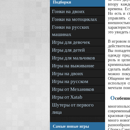
Подборки
впору кажд
времена. Ес
Гонки на двоих
Но есть и с
управлять 
Гонки на мотоциклах
внешностью
Гонки на русских
характерист
это увидеть
машинах
В игровом п
Игры для девочек
действитель
Игры для детей
Вы попадете
одежду прид
Игры для мальчиков
роль и цели
криминальны
Игры на выживание
сделать выб
Игры на двоих
можно поку
Общение меж
Игры на русском
используя 
мечтали пои
Игры от Механиков
Игры от Xatab
О
собенн
Шутеры от первого
многопользо
современны
лица
красивая гр
много новог
разнообразн
Самые новые игры
Сборка Самп