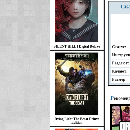
С
SILENT HILL f Digital Deluxe
Статус:
Инструкц
Раздают:
Качают:
Размер:
Р
екомен
Dying Light The Beast Deluxe
Edition