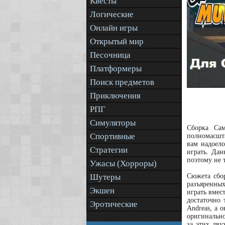
Квесты
Логические
Онлайн игры
Открытый мир
Песочница
Платформеры
Поиск предметов
Приключения
РПГ
Симуляторы
Сборка Сам
Спортивные
полномасшта
вам надоело
Стратегии
играть. Да
поэтому не 
Ужасы (Хорроры)
Шутеры
Сюжета сбо
разъяренных
Экшен
играть вмес
достаточно 
Эротические
Andreas, а 
оригинально
за этих дву