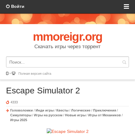
Войти
mmoreigr.org
Скачать игры через торрент
Полная версия сайта
Escape Simulator 2
4333
Головоломки
/
Инди игры
/
Квесты
/
Логические
/
Приключения
/
Симуляторы
/
Игры на русском
/
Новые игры
/
Игры от Механиков
/
Игры 2025