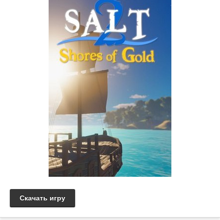
Скачать игру