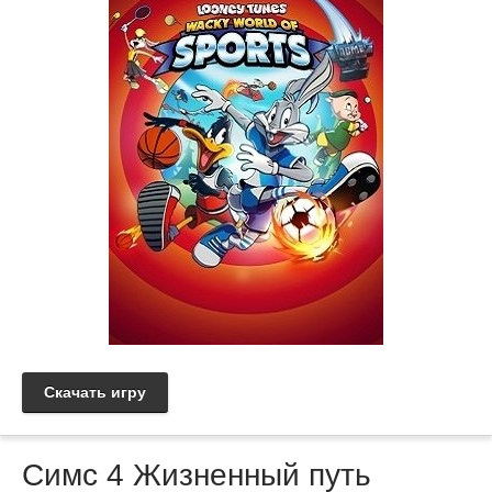
Скачать игру
Симс 4 Жизненный путь