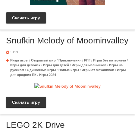
Скачать игру
Snufkin Melody of Moominvalley
5113
Инди игры
/
Открытый мир
/
Приключения
/
РПГ
/
Игры без интернета
/
Игры для девочек
/
Игры для детей
/
Игры для мальчиков
/
Игры на
русском
/
Одиночные игры
/
Новые игры
/
Игры от Механиков
/
Игры
для средних ПК
/
Игры 2024
Скачать игру
LEGO 2K Drive