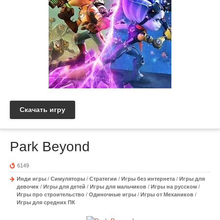
Скачать игру
Park Beyond
6149
Инди игры
/
Симуляторы
/
Стратегии
/
Игры без интернета
/
Игры для
девочек
/
Игры для детей
/
Игры для мальчиков
/
Игры на русском
/
Игры про строительство
/
Одиночные игры
/
Игры от Механиков
/
Игры для средних ПК