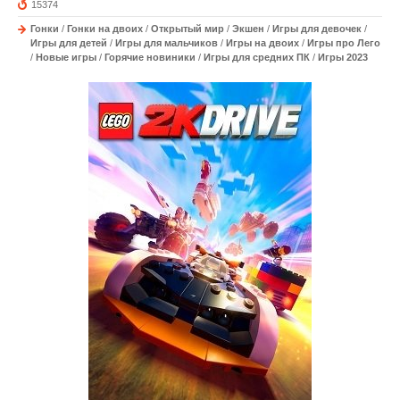
15374
Гонки
/
Гонки на двоих
/
Открытый мир
/
Экшен
/
Игры для девочек
/
Игры для детей
/
Игры для мальчиков
/
Игры на двоих
/
Игры про Лего
/
Новые игры
/
Горячие новиники
/
Игры для средних ПК
/
Игры 2023