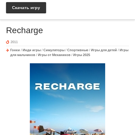
Скачать игру
Recharge
2011
Гонки
/
Инди игры
/
Симуляторы
/
Спортивные
/
Игры для детей
/
Игры
для мальчиков
/
Игры от Механиков
/
Игры 2025