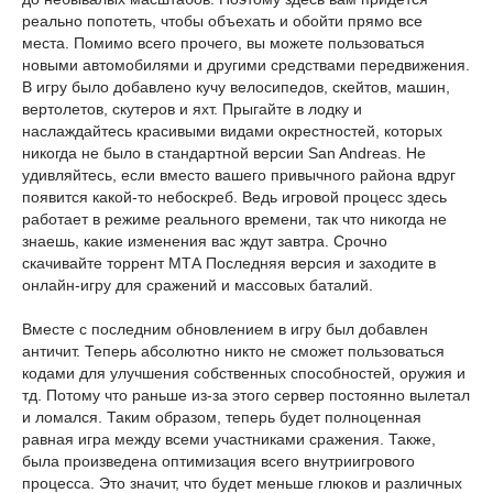
реально попотеть, чтобы объехать и обойти прямо все
места. Помимо всего прочего, вы можете пользоваться
новыми автомобилями и другими средствами передвижения.
В игру было добавлено кучу велосипедов, скейтов, машин,
вертолетов, скутеров и яхт. Прыгайте в лодку и
наслаждайтесь красивыми видами окрестностей, которых
никогда не было в стандартной версии San Andreas. Не
удивляйтесь, если вместо вашего привычного района вдруг
появится какой-то небоскреб. Ведь игровой процесс здесь
работает в режиме реального времени, так что никогда не
знаешь, какие изменения вас ждут завтра. Срочно
скачивайте торрент МТА Последняя версия и заходите в
онлайн-игру для сражений и массовых баталий.
Вместе с последним обновлением в игру был добавлен
античит. Теперь абсолютно никто не сможет пользоваться
кодами для улучшения собственных способностей, оружия и
тд. Потому что раньше из-за этого сервер постоянно вылетал
и ломался. Таким образом, теперь будет полноценная
равная игра между всеми участниками сражения. Также,
была произведена оптимизация всего внутриигрового
процесса. Это значит, что будет меньше глюков и различных