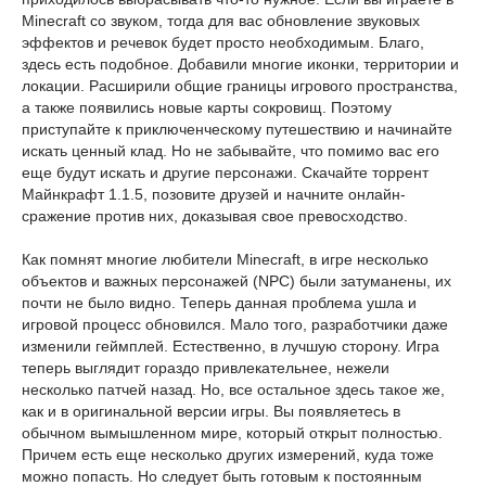
Minecraft со звуком, тогда для вас обновление звуковых
эффектов и речевок будет просто необходимым. Благо,
здесь есть подобное. Добавили многие иконки, территории и
локации. Расширили общие границы игрового пространства,
а также появились новые карты сокровищ. Поэтому
приступайте к приключенческому путешествию и начинайте
искать ценный клад. Но не забывайте, что помимо вас его
еще будут искать и другие персонажи. Скачайте торрент
Майнкрафт 1.1.5, позовите друзей и начните онлайн-
сражение против них, доказывая свое превосходство.
Как помнят многие любители Minecraft, в игре несколько
объектов и важных персонажей (NPC) были затуманены, их
почти не было видно. Теперь данная проблема ушла и
игровой процесс обновился. Мало того, разработчики даже
изменили геймплей. Естественно, в лучшую сторону. Игра
теперь выглядит гораздо привлекательнее, нежели
несколько патчей назад. Но, все остальное здесь такое же,
как и в оригинальной версии игры. Вы появляетесь в
обычном вымышленном мире, который открыт полностью.
Причем есть еще несколько других измерений, куда тоже
можно попасть. Но следует быть готовым к постоянным