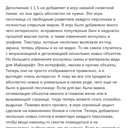
Дополнение 1.1.5 не добавляет в игру никакой сюжетной
линии, но она здесь абсолютно не нужна. Это игра-
песочница со свободным развитием каждого персонажа и
полностью открытым миром. В игру было добавлено много
чего интересного, исправлено популярные баги и недочеты
прошлой версии патча, а также изменения коснулись и
графики. Текстуры, которые несколько вылезали из-под
экрана, теперь убраны и их не видно. То же самое случилось
с визуализацией и детализацией нескольких новых объектов.
Но большего изменения коснулись скины и материалы вида
для Майнкрафт. Это интерфейс, иконки и прочие объекты.
Теперь они не просто отображаются правильно, а и
выглядят очень интересно. К тому же все эти предметы
абсолютно новые и уникальные в своем роде, чего еще не
было в данной песочнице. Если для вас была важна
оптимизация объектов именно в главном меню или в
вызывающей странице, тогда теперь можете спать спокойно,
выдыхая. Помимо всего прочего, в игре огромный акцент
сделали на изменениях блоков и слотов. Теперь добавлено
несколько новых слотов в инвентаре каждого персонажа,
чтобы вещи наконец-то смогли помещаться и не
приходилось выбрасывать что-то нужное. Если вы играете в