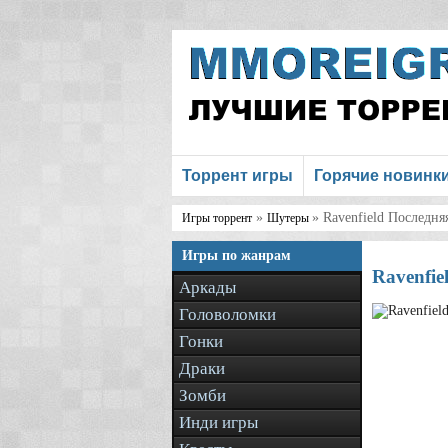
Торрент игры
Горячие новинк
»
» Ravenfield Последня
Игры торрент
Шутеры
Игры по жанрам
Ravenfie
Аркады
Головоломки
Гонки
Драки
Зомби
Инди игры