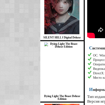
SILENT HILL f Digital Deluxe
С
истемн
ОС: Wind
Процессо
Операти
Видеокар
DirectX:
Место н
И
нформа
Dying Light The Beast Deluxe
Тип издан
Edition
Версия игр