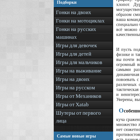
Подборки
хлопот. Ду
могуществен
Гонки на двоих
образом смо
ваша команд
Гонки на мотоциклах
специально 
Гонки на русских
всё можно 
качественн
машинах
Игры для девочек
И пусть под
Игры для детей
физике и та
вы почти вс
Игры для мальчиков
огромный в
самыми раз
Игры на выживание
динамичная
Игры на двоих
повоевать с
различных 
Игры на русском
тактическая
и неинтере
Игры от Механиков
Уверены, вы
Игры от Xatab
О
собенн
Шутеры от первого
куча сражен
лица
множество 
нет сюжетн
противостоя
Самые новые игры
есть разные