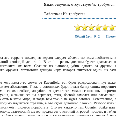
Язык озвучки:
отсутствует/не требуется
Таблетка:
Не требуется
Общий балл: 9 . 2
Прогол
скачать торрент последняя версия следует абсолютно всем любителям
лной свободой действий. В этой игре вы должны будете сражаться 
ничтожить их всех. Сразите их наповал, убив одного за другим,
ого оружия. Установите данную игру, которая считается одной из са
ет хоть какого-то сюжет от Ravenfield, тот будет раздосадован. Тут да
ричем абсолютно. У вас в союзниках будет целая банда синих воротнич
м всех их необходимо убить. А сделать это можно с помощью огромн
ужия, а также сев на вертолет, танк, боевой самолет или элементар
 есть в этом мире, и тогда вам точно не будет равных. Естественно,
бходимо научиться стрелять, а это будет довольно сложно. Разброс пул
листикой придется поработать. Это не какая-то там Counter Strike или
опользовательский шутер предлагает отличный игровой процесс и гейм
ажайтесь против уникального искусственного интеллекта, который оч