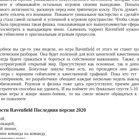
рите и обманывайте остальных игроков своими выходками. Попыта
ного антагониста, раскинув перед ним тряпичную куклу. Пусть думает,
жете отвлечь его внимание. Покажите уникальное мастерство и сделайт
а стала самой сильной и успешной в игровом пространстве. Чтобы следи
была придумана такая фишка, показывающая все вышеупомянутые сферы
посмотреть в выпадающем меню. Скачивать торрент Ravenfield нужно 
ым геймплеем и оригинальным игровым процессом.
обное вы где-то уже видели, но игра Ravenfield от этого не станет х
ктическим разборам. Она будет полезной для всех ценителей качественн
егда будете сражаться и бороться за собственное выживание. Также, 
нутриигровой открытый мир. Присутствуют как основные, так и доп
нообразными. Бонусные левелы тоже есть, но проходятся они дово
 игра с хорошим геймплеем и качественной графикой. Пока что тут
 соперником, но разработчики обещают каждые несколько недель вык
обновлений. Реализм и физика тоже здесь присутствуют, причем данн
 стратегия способна вас удивить. И вы поймете это буквально спустя 5-1
сные игры в жанре экшен-боевик, то вы смело можете обращаться к д
 не пожалеете.
ости Ravenfield Последняя версия 2020
ий;
локаций;
ой линии;
ние команда на команду;
 режимы игры;