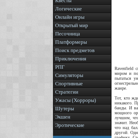
Квесты
Логические
Онлайн игры
Открытый мир
Песочница
Платформеры
Поиск предметов
Приключения
РПГ
Ravenfield 
миром и по
Симуляторы
пытаться у
Спортивные
огнестрельн
жанре.
Стратегии
Тот, кто жд
Ужасы (Хорроры)
никакого. П
Шутеры
банды. И ва
мощного ор
Экшен
лучшим, что
значит. Нео
Эротические
что над бал
другой. Одн
графику. Ср