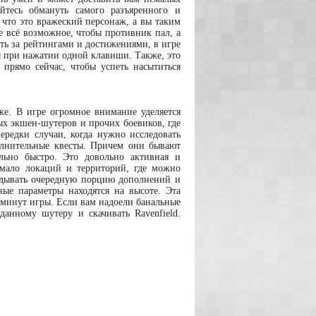
йтесь обмануть самого разъяренного и
 что это вражеский персонаж, а вы таким
е всё возможное, чтобы противник пал, а
ть за рейтингами и достижениями, в игре
 при нажатии одной клавиши. Также, это
прямо сейчас, чтобы успеть насытиться
уже. В игре огромное внимание уделяется
ых экшен-шутеров и прочих боевиков, где
нередки случаи, когда нужно исследовать
олнительные квесты. Причем они бывают
льно быстро. Это довольно активная и
 мало локаций и территорий, где можно
ладывать очередную порцию дополнений и
ые параметры находятся на высоте. Эта
0 минут игры. Если вам надоели банальные
анному шутеру и скачивать Ravenfield.