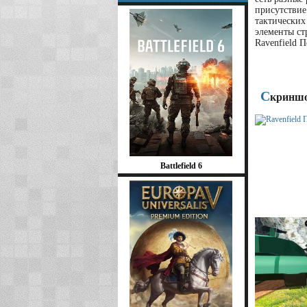
присутствие
тактических
элементы ст
Ravenfield 
С
криншо
Battlefield 6