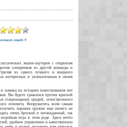
осовало людей: 9
 классических экшен-шутеров с открытым
против соперников из другой команды и
 стреляя из самого лучшего и мощного
мых интересных и увлекательных в своем
же и намека на историю повествования нет
ков. Вы будете сражаться против красной
ых стационарных орудий, огнестрельного
ного огнемета. Вооружитесь всем самым
 получить хорошее оружие еще ничего не
ь здесь очень броский и неожиданный, так
 подобная игра в этом роде. Здесь нечто
плей, удобное управление и качественную
ень умён и может доставить вам немалых