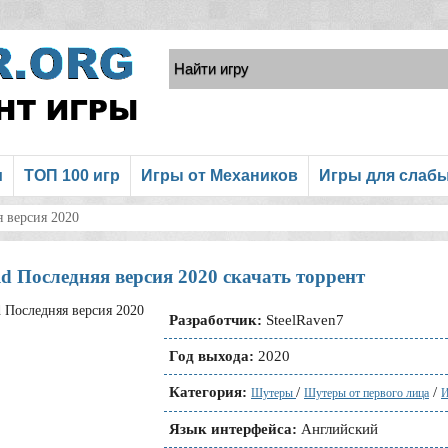
и
ТОП 100 игр
Игры от Механиков
Игры для слаб
я версия 2020
ld Последняя версия 2020 скачать торрент
Разработчик:
SteelRaven7
Год выхода:
2020
Категория:
/
/
Шутеры
Шутеры от первого лица
И
Язык интерфейса:
Английский