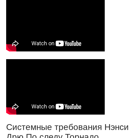
Системные требования Нэнси
Дрю По следу Торнадо