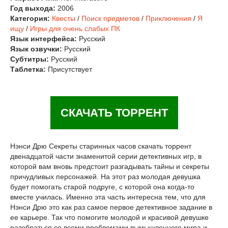
Год выхода:
2006
Категория:
Квесты
/
Поиск предметов
/
Приключения
/
Я
ищу
/
Игры для очень слабых ПК
Язык интерфейса:
Русский
Язык озвучки:
Русский
Субтитры:
Русский
Таблетка:
Присутствует
СКАЧАТЬ ТОРРЕНТ
Нэнси Дрю Секреты старинных часов скачать торрент
двенадцатой части знаменитой серии детективных игр, в
которой вам вновь предстоит разгадывать тайны и секреты
причудливых персонажей. На этот раз молодая девушка
будет помогать старой подруге, с которой она когда-то
вместе училась. Именно эта часть интересна тем, что для
Нэнси Дрю это как раз самое первое детективное задание в
ее карьере. Так что помогите молодой и красивой девушке
разобраться со всеми проблемами вымышленного мира и