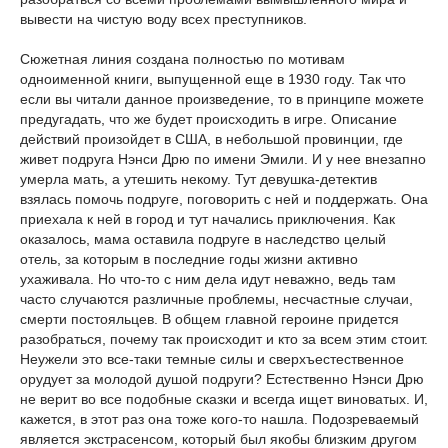
вывести на чистую воду всех преступников.
Сюжетная линия создана полностью по мотивам
одноименной книги, выпущенной еще в 1930 году. Так что
если вы читали данное произведение, то в принципе можете
предугадать, что же будет происходить в игре. Описание
действий произойдет в США, в небольшой провинции, где
живет подруга Нэнси Дрю по имени Эмили. И у нее внезапно
умерла мать, а утешить некому. Тут девушка-детектив
взялась помочь подруге, поговорить с ней и поддержать. Она
приехала к ней в город и тут начались приключения. Как
оказалось, мама оставила подруге в наследство целый
отель, за которым в последние годы жизни активно
ухаживала. Но что-то с ним дела идут неважно, ведь там
часто случаются различные проблемы, несчастные случаи,
смерти постояльцев. В общем главной героине придется
разобраться, почему так происходит и кто за всем этим стоит.
Неужели это все-таки темные силы и сверхъестественное
орудует за молодой душой подруги? Естественно Нэнси Дрю
не верит во все подобные сказки и всегда ищет виноватых. И,
кажется, в этот раз она тоже кого-то нашла. Подозреваемый
является экстрасенсом, который был якобы близким другом