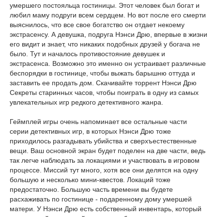
умершего постояльца гостиницы. Этот человек был богат и
любил маму подруги всем сердцем. Но вот после его смерти
выяснилось, что все свое богатство он отдает некоему
экстрасенсу. А девушка, подруга Нэнси Дрю, впервые в жизни
его видит и знает, что никаких подобных друзей у богача не
было. Тут и началось противостояние девушек и
экстрасенса. Возможно это именно он устраивает различные
беспорядки в гостинице, чтобы выжать барышню оттуда и
заставить ее продать дом. Скачивайте торрент Нэнси Дрю
Секреты старинных часов, чтобы поиграть в одну из самых
увлекательных игр редкого детективного жанра.
Геймплей игры очень напоминает все остальные части
серии детективных игр, в которых Нэнси Дрю тоже
приходилось разгадывать убийства и сверхъестественные
вещи. Ваш основной экран будет поделен на две части, ведь
так легче наблюдать за локациями и участвовать в игровом
процессе. Миссий тут много, хотя все они делятся на одну
большую и несколько мини-квестов. Локаций тоже
предостаточно. Большую часть времени вы будете
расхаживать по гостинице - подаренному дому умершей
матери. У Нэнси Дрю есть собственный инвентарь, который