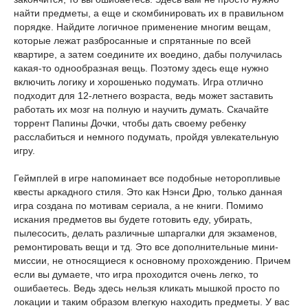
найти предметы, а еще и скомбинировать их в правильном
порядке. Найдите логичное применение многим вещам,
которые лежат разбросанные и спрятанные по всей
квартире, а затем соедините их воедино, дабы получилась
какая-то однообразная вещь. Поэтому здесь еще нужно
включить логику и хорошенько подумать. Игра отлично
подходит для 12-летнего возраста, ведь может заставить
работать их мозг на полную и научить думать. Скачайте
торрент Папины Дочки, чтобы дать своему ребенку
расслабиться и немного подумать, пройдя увлекательную
игру.
Геймплей в игре напоминает все подобные неторопливые
квесты аркадного стиля. Это как Нэнси Дрю, только данная
игра создана по мотивам сериала, а не книги. Помимо
искания предметов вы будете готовить еду, убирать,
пылесосить, делать различные шпаргалки для экзаменов,
ремонтировать вещи и тд. Это все дополнительные мини-
миссии, не относящиеся к основному прохождению. Причем
если вы думаете, что игра проходится очень легко, то
ошибаетесь. Ведь здесь нельзя кликать мышкой просто по
локации и таким образом влегкую находить предметы. У вас