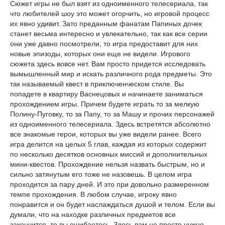
Сюжет игры не был взят из одноименного телесериала, так
что любителей шоу это может огорчить, но игровой процесс
их явно удивит. Зато преданным фанатам Папиных дочек
станет весьма интересно и увлекательно, так как все серии
они уже давно посмотрели, то игра предоставит для них
новые эпизоды, которых они еще не видели. Игрового
сюжета здесь вовсе нет. Вам просто придется исследовать
вымышленный мир и искать различного рода предметы. Это
так называемый квест в приключенческом стиле. Вы
попадете в квартиру Васнецовых и начинаете заниматься
прохождением игры. Причем будете играть то за мелкую
Полину-Пуговку, то за Папу, то за Машу и прочих персонажей
из одноименного телесериала. Здесь встретятся абсолютно
все знакомые герои, которых вы уже видели ранее. Всего
игра делится на целых 5 глав, каждая из которых содержит
по несколько десятков основных миссий и дополнительных
мини-квестов. Прохождение нельзя назвать быстрым, но и
сильно затянутым его тоже не назовешь. В целом игра
проходится за пару дней. И это при довольно размеренном
темпе прохождения. В любом случае, игроку явно
понравится и он будет наслаждаться душой и телом. Если вы
думали, что на находке различных предметов все
закончится, то вы ошибаетесь. Здесь вам не просто нужно