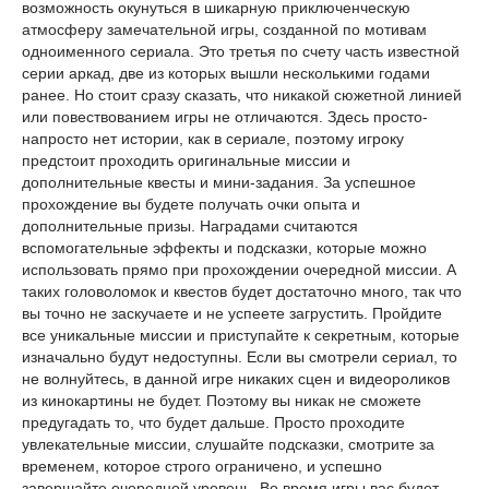
возможность окунуться в шикарную приключенческую
атмосферу замечательной игры, созданной по мотивам
одноименного сериала. Это третья по счету часть известной
серии аркад, две из которых вышли несколькими годами
ранее. Но стоит сразу сказать, что никакой сюжетной линией
или повествованием игры не отличаются. Здесь просто-
напросто нет истории, как в сериале, поэтому игроку
предстоит проходить оригинальные миссии и
дополнительные квесты и мини-задания. За успешное
прохождение вы будете получать очки опыта и
дополнительные призы. Наградами считаются
вспомогательные эффекты и подсказки, которые можно
использовать прямо при прохождении очередной миссии. А
таких головоломок и квестов будет достаточно много, так что
вы точно не заскучаете и не успеете загрустить. Пройдите
все уникальные миссии и приступайте к секретным, которые
изначально будут недоступны. Если вы смотрели сериал, то
не волнуйтесь, в данной игре никаких сцен и видеороликов
из кинокартины не будет. Поэтому вы никак не сможете
предугадать то, что будет дальше. Просто проходите
увлекательные миссии, слушайте подсказки, смотрите за
временем, которое строго ограничено, и успешно
завершайте очередной уровень. Во время игры вас будет