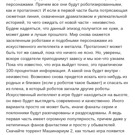
персонажами. Причем все они будут роботизированными,
как и протагонист. И если в первой части была потрясающая
сюжетная линия, охваченная драматизмом и увлекательной
историей, то чего ожидать от новой части - неизвестно.
Будем надеяться, что данный эпизод получится не хуже, а
может даже и лучше прошлого. Мир снова окажется
заселенным роботами и подобными персонажами из
искусственного интеллекта и металла. Протагонист может
быть тот же самый, пока что ничего не ясно. Но, уверены,
вскоре создатели приподнимут завесу и мы кое-что узнаем.
Пока что известно, что игра выйдет точно, это практически
100-процентная информация. А какой она будет внутри -
неизвестно. Возможно снова придется искать кого-нибудь из
родных и близких (если у роботов такое бывает) и спасать их
из плена, в который роботов загнали другие роботы.
Искусственный интеллект в игре будет находиться на высоте,
он явно будет выглядеть современно и качественно. Иного
варианта просто не может быть, иначе фанаты серии и
поклонники будут разочарованы и раздосадованы. А ведь
первая часть имеет огромную популярность, причем даже у
нетипичных фанов фантастики и просто у обывателей.
Скачайте торрент Машинариум 2, как только игра появится