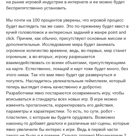
на рынке игровой индустрии в интернете и ее можно будет
беспрепятственно установить.
Мы почти на 100 процентов уверены, что игровой процесс
будет выглядеть так же само. Это по-прежнему будет квест в
кучей головоломок и интересных заданий в жанре point and
click. Причем, как обычно, присутствуют основные миссии и
дополнительные. Исследование мира будет занимать
огромное количество времени, ведь, во-первых, мир станет
огромным, а во-вторых, игроку разрешается
взаимодействовать со всеми объектами, присутствующими
на карте. Естественно, локаций и карт тоже будет много, без
этого никак. Так что вам явно будет где развернуться и
погулять. Насладитесь увлекательным геймплеем, который
теперь выглядит очень качественно и добротно.
Разработчики явно постараются осовременить игру, чтобы
вписываться в стандарты всех новых игр. В игре можно
изменять протагониста, корректировать его действия,
параметры и характеристики. То есть, по сути, робот -
пластилин, с которым вы будете орудовать. Возможно
наконец-то добавят диалоги и различные кат-сцены, которые
явно увеличили бы интерес к игре. Ведь в первой части
такого не было и в помине. Скачать торрент Машинариум 2