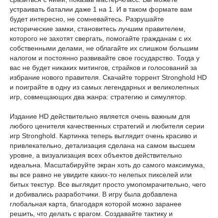
устраивать баталии даже 1 на 1. И в таком формате вам
будет интересно, не сомневайтесь. Разрушайте
исторические замки, становитесь лучшим правителем,
которого не захотят свергать, помогайте гражданам с их
собственными делами, не облагайте их слишком большим
налогом и постоянно развивайте свое государство. Тогда у
вас не будет никаких митингов, страйков и голосований за
избрание нового правителя. Скачайте торрент Stronghold HD
и поиграйте в одну из самых легендарных и великолепных
игр, совмещающих два жанра: стратегию и симулятор.
Издание HD действительно является очень важным для
любого ценителя качественных стратегий и любителя серии
игр Stronghold. Картинка теперь выглядит очень красиво и
привлекательно, детализация сделана на самом высшем
уровне, а визуализация всех объектов действительно
идеальна. Масштабируйте экран хоть до самого максимума,
вы все равно не увидите каких-то нелепых пикселей или
битых текстур. Все выглядит просто умопомрачительно, чего
и добивались разработчики. В игру была добавлена
глобальная карта, благодаря которой можно заранее
решить, что делать с врагом. Создавайте тактику и