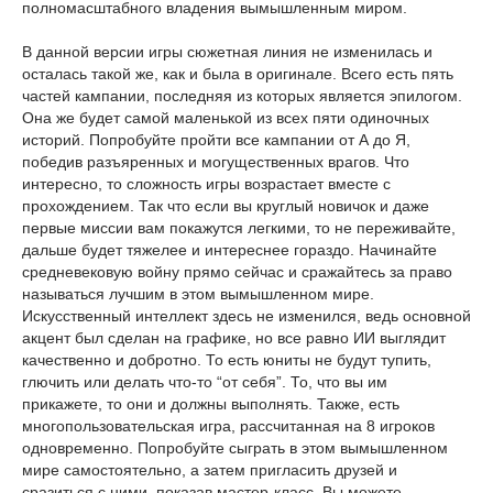
полномасштабного владения вымышленным миром.
В данной версии игры сюжетная линия не изменилась и
осталась такой же, как и была в оригинале. Всего есть пять
частей кампании, последняя из которых является эпилогом.
Она же будет самой маленькой из всех пяти одиночных
историй. Попробуйте пройти все кампании от А до Я,
победив разъяренных и могущественных врагов. Что
интересно, то сложность игры возрастает вместе с
прохождением. Так что если вы круглый новичок и даже
первые миссии вам покажутся легкими, то не переживайте,
дальше будет тяжелее и интереснее гораздо. Начинайте
средневековую войну прямо сейчас и сражайтесь за право
называться лучшим в этом вымышленном мире.
Искусственный интеллект здесь не изменился, ведь основной
акцент был сделан на графике, но все равно ИИ выглядит
качественно и добротно. То есть юниты не будут тупить,
глючить или делать что-то “от себя”. То, что вы им
прикажете, то они и должны выполнять. Также, есть
многопользовательская игра, рассчитанная на 8 игроков
одновременно. Попробуйте сыграть в этом вымышленном
мире самостоятельно, а затем пригласить друзей и
сразиться с ними, показав мастер-класс. Вы можете