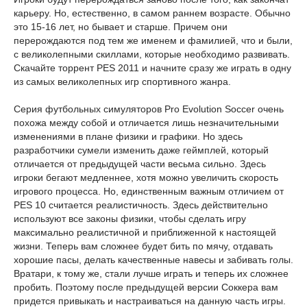
карьеру. Но, естественно, в самом раннем возрасте. Обычно
это 15-16 лет, но бывает и старше. Причем они
перерождаются под тем же именем и фамилией, что и были,
с великолепными скиллами, которые необходимо развивать.
Скачайте торрент PES 2011 и начните сразу же играть в одну
из самых великолепных игр спортивного жанра.
Серия футбольных симуляторов Pro Evolution Soccer очень
похожа между собой и отличается лишь незначительными
изменениями в плане физики и графики. Но здесь
разработчики сумели изменить даже геймплей, который
отличается от предыдущей части весьма сильно. Здесь
игроки бегают медленнее, хотя можно увеличить скорость
игрового процесса. Но, единственным важным отличием от
PES 10 считается реалистичность. Здесь действительно
используют все законы физики, чтобы сделать игру
максимально реалистичной и приближенной к настоящей
жизни. Теперь вам сложнее будет бить по мячу, отдавать
хорошие пасы, делать качественные навесы и забивать голы.
Вратари, к тому же, стали лучше играть и теперь их сложнее
пробить. Поэтому после предыдущей версии Соккера вам
придется привыкать и настраиваться на данную часть игры.