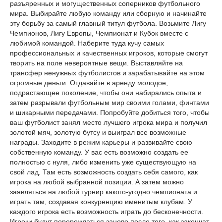
разъяренных и могущественных соперников футбольного
мира. Выбирайте любую команду или сборную и начинайте
эту борьбу за самый главный титул футбола. Возьмите Лигу
Чемпионов, Лигу Европы, Чемпионат и Кубок вместе с
любимой командой. Наберите туда кучу самых
профессиональных и качественных игроков, которые смогут
творить на поле невероятные вещи. Выставляйте на
трансфер ненужных футболистов и зарабатывайте на этом
огромные деньги. Отдавайте в аренду молодое,
подрастающее поколение, чтобы они набирались опыта и
затем разрывали футбольным мир своими голами, финтами
и шикарными передачами. Попробуйте добиться того, чтобы
ваш футболист занял место лучшего игрока мира и получил
золотой мяч, золотую бутсу и выиграл все возможные
награды. Заходите в режим карьеры и развивайте свою
собственную команду. У вас есть возможно создать ее
полностью с нуля, либо изменить уже существующую на
свой лад. Там есть возможность создать себя самого, как
игрока на любой выбранной позиции. А затем можно
заявляться на любой турнир какого-угодно чемпионата и
играть там, создавая конкуренцию именитым клубам. У
каждого игрока есть возможность играть до бесконечности.
Игроки будут перерождаться заново после того, как закончат