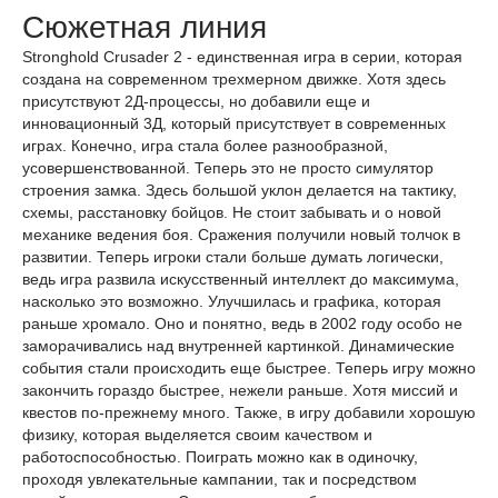
Сюжетная линия
Stronghold Crusader 2 - единственная игра в серии, которая
создана на современном трехмерном движке. Хотя здесь
присутствуют 2Д-процессы, но добавили еще и
инновационный 3Д, который присутствует в современных
играх. Конечно, игра стала более разнообразной,
усовершенствованной. Теперь это не просто симулятор
строения замка. Здесь большой уклон делается на тактику,
схемы, расстановку бойцов. Не стоит забывать и о новой
механике ведения боя. Сражения получили новый толчок в
развитии. Теперь игроки стали больше думать логически,
ведь игра развила искусственный интеллект до максимума,
насколько это возможно. Улучшилась и графика, которая
раньше хромало. Оно и понятно, ведь в 2002 году особо не
заморачивались над внутренней картинкой. Динамические
события стали происходить еще быстрее. Теперь игру можно
закончить гораздо быстрее, нежели раньше. Хотя миссий и
квестов по-прежнему много. Также, в игру добавили хорошую
физику, которая выделяется своим качеством и
работоспособностью. Поиграть можно как в одиночку,
проходя увлекательные кампании, так и посредством