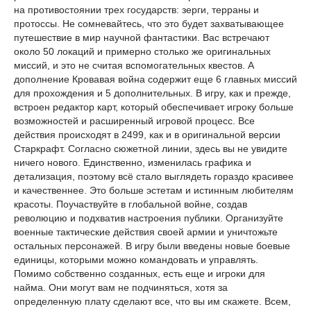
на противостоянии трех государств: зерги, терраны и
протоссы. Не сомневайтесь, что это будет захватывающее
путешествие в мир научной фантастики. Вас встречают
около 50 локаций и примерно столько же оригинальных
миссий, и это не считая вспомогательных квестов. А
дополнение Кровавая война содержит еще 6 главных миссий
для прохождения и 5 дополнительных. В игру, как и прежде,
встроен редактор карт, который обеспечивает игроку больше
возможностей и расширенный игровой процесс. Все
действия происходят в 2499, как и в оригинальной версии
Старкрафт. Согласно сюжетной линии, здесь вы не увидите
ничего нового. Единственно, изменилась графика и
детализация, поэтому всё стало выглядеть гораздо красивее
и качественнее. Это больше эстетам и истинным любителям
красоты. Поучаствуйте в глобальной войне, создав
революцию и подхватив настроения публики. Организуйте
военные тактические действия своей армии и уничтожьте
остальных персонажей. В игру были введены новые боевые
единицы, которыми можно командовать и управлять.
Помимо собственно созданных, есть еще и игроки для
найма. Они могут вам не подчиняться, хотя за
определенную плату сделают все, что вы им скажете. Всем,