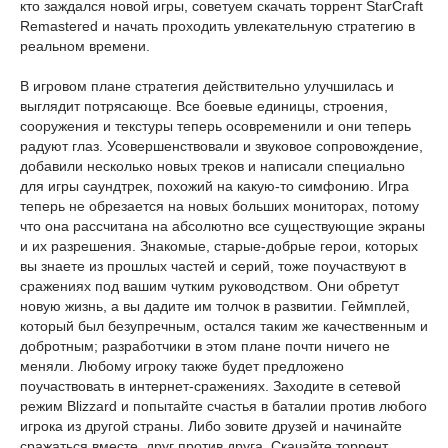
кто заждался новой игры, советуем скачать торрент StarCraft
Remastered и начать проходить увлекательную стратегию в
реальном времени.
В игровом плане стратегия действительно улучшилась и
выглядит потрясающе. Все боевые единицы, строения,
сооружения и текстуры теперь осовременили и они теперь
радуют глаз. Усовершенствовали и звуковое сопровождение,
добавили несколько новых треков и написали специально
для игры саундтрек, похожий на какую-то симфонию. Игра
теперь не обрезается на новых больших мониторах, потому
что она рассчитана на абсолютно все существующие экраны
и их разрешения. Знакомые, старые-добрые герои, которых
вы знаете из прошлых частей и серий, тоже поучаствуют в
сражениях под вашим чутким руководством. Они обретут
новую жизнь, а вы дадите им толчок в развитии. Геймплей,
который был безупречным, остался таким же качественным и
добротным; разработчики в этом плане почти ничего не
меняли. Любому игроку также будет предложено
поучаствовать в интернет-сражениях. Заходите в сетевой
режим Blizzard и попытайте счастья в баталии против любого
игрока из другой страны. Либо зовите друзей и начинайте
сражаться вместе, друг против друга. Скачайте торрент