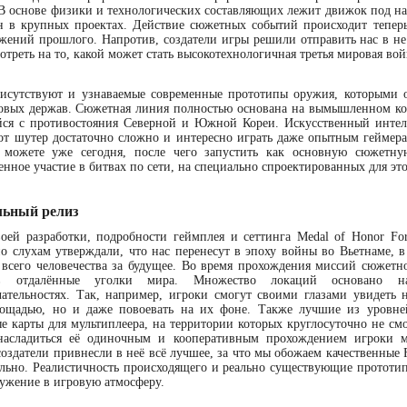
В основе физики и технологических составляющих лежит движок под назв
ан в крупных проектах. Действие сюжетных событий происходит тепер
жений прошлого. Напротив, создатели игры решили отправить нас в не
отреть на то, какой может стать высокотехнологичная третья мировая вой
рисутствуют и узнаваемые современные прототипы оружия, которым
овых держав. Сюжетная линия полностью основана на вымышленном кон
ся с противостояния Северной и Южной Кореи. Искусственный интелле
от шутер достаточно сложно и интересно играть даже опытным геймера
 можете уже сегодня, после чего запустить как основную сюжетн
енное участие в битвах по сети, на специально спроектированных для это
ьный релиз
оей разработки, подробности геймплея и сеттинга Medal of Honor For
о слухам утверждали, что нас перенесут в эпоху войны во Вьетнаме, в 
 всего человечества за будущее. Во время прохождения миссий сюжет
в отдалённые уголки мира. Множество локаций основано н
ательностях. Так, например, игроки смогут своими глазами увидеть
ощадью, но и даже повоевать на их фоне. Также лучшие из уровне
е карты для мультиплеера, на территории которых круглосуточно не смо
насладиться её одиночным и кооперативным прохождением игроки м
создатели привнесли в неё всё лучшее, за что мы обожаем качественные 
льно. Реалистичность происходящего и реально существующие прототип
ужение в игровую атмосферу.