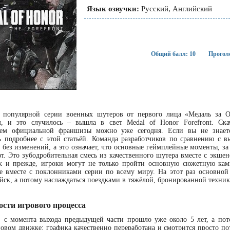
Язык озвучки:
Русский, Английский
Общий балл: 10
Проголо
ь популярной серии военных шутеров от первого лица «Медаль за О
м, и это случилось – вышла в свет Medal of Honor Forefront. Ска
ем официальной франшизы можно уже сегодня. Если вы не знаете,
ь подробнее с этой статьёй. Команда разработчиков по сравнению с 
 без изменений, а это означает, что основные геймплейные моменты, за
т. Это зубодробительная смесь из качественного шутера вместе с экшен
ак и прежде, игроки могут не только пройти основную сюжетную кам
е вместе с поклонниками серии по всему миру. На этот раз основно
йск, а потому наслаждаться поездками в тяжёлой, бронированной технике
ости игрового процесса
 с момента выхода предыдущей части прошло уже около 5 лет, а пото
овом движке: графика качественно переработана и смотрится просто п