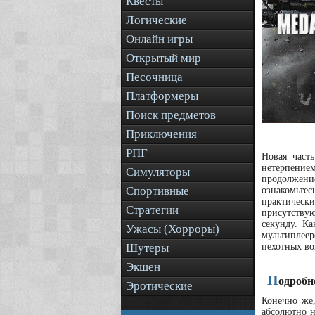
Квесты
Логические
Онлайн игры
Открытый мир
Песочница
Платформеры
Поиск предметов
Приключения
РПГ
Новая част
нетерпение
Симуляторы
продолжени
Спортивные
ознакомьтес
практически
Стратегии
присутствую
секунду. К
Ужасы (Хорроры)
мультиплеер
Шутеры
пехотных во
Экшен
П
одробн
Эротические
Конечно же,
абсолютно н