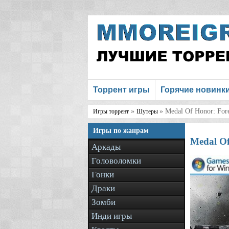
Торрент игры
Горячие новинк
»
» Medal Of Honor: For
Игры торрент
Шутеры
Игры по жанрам
Medal Of
Аркады
Головоломки
Гонки
Драки
Зомби
Инди игры