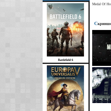
Medal Of Ho
С
криншо
Battlefield 6