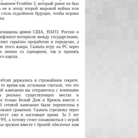
анием Frostbite 3, который ранее не был
ь не в эпоху второй мировой войны или
 столь отдалённое будущее, чтобы игроки
на.
и оснащены армии США, НАТО, России и
фликте интересов между государствами,
кт серьёзно проработан и переделан, а
м этого жанра. Скачать игру на PC через
ую линию со сценарием, так и принять
го картах.
efront держались в строжайшем секрете.
то время как остальные считали, что это
ной кампании вы отправитесь с военными
а реально существующих местах и
 не только Белый Дом и Кремль вместе с
й сетевой кампании были перенесены в
лкают сражения. Скачать стрелялку через
огут уже в настоящее время. За 5 лет
FPS, а потому стоит ознакомиться с игрой
ы оружия вместе с бронёй обеспечат нам