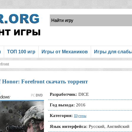
и
ТОП 100 игр
Игры от Механиков
Игры для слаб
efront
 Honor: Forefront скачать торрент
Разработчик:
DICE
Год выхода:
2016
Категория:
Шутеры
Язык интерфейса:
Русский, Английский