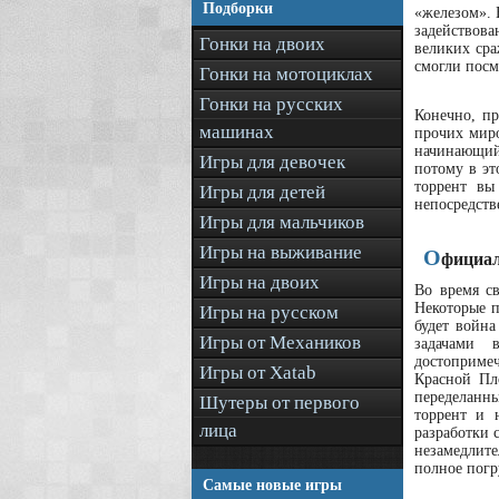
Подборки
«железом». 
задействов
Гонки на двоих
великих сра
смогли посм
Гонки на мотоциклах
Гонки на русских
Конечно, п
машинах
прочих мир
начинающий
Игры для девочек
потому в эт
торрент вы
Игры для детей
непосредств
Игры для мальчиков
Игры на выживание
О
фициал
Игры на двоих
Во время св
Некоторые п
Игры на русском
будет война
Игры от Механиков
задачами 
достопримеч
Игры от Xatab
Красной Пл
переделанны
Шутеры от первого
торрент и 
лица
разработки 
незамедлите
полное погр
Самые новые игры