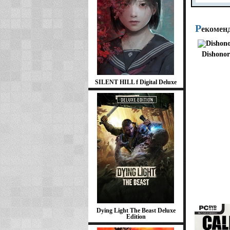
Р
екомен
Dishono
SILENT HILL f Digital Deluxe
Dying Light The Beast Deluxe
Edition