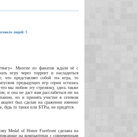
совало людей: 5
твагу». Многие из фанатов ждали её с
чать игру через торрент и насладиться
 что представляет собой эта игра, то
выпуском предыдущих игр серии осталась
 что мы любим эту стрелялку, здесь также
ом, и она не даст вам расслабиться ни на
панию, но и принять участие в сетевом
й акцент был сделан на сражении именно
, будь то танки или БТРы, не придётся.
му Medal of Honor Forefront сделана на
отрясающе на компьютерах с современным