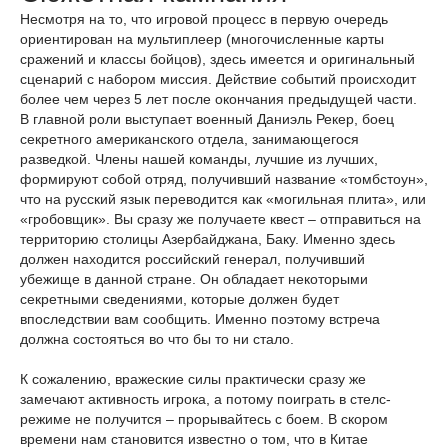
Несмотря на то, что игровой процесс в первую очередь
ориентирован на мультиплеер (многочисленные карты
сражений и классы бойцов), здесь имеется и оригинальный
сценарий с набором миссия. Действие событий происходит
более чем через 5 лет после окончания предыдущей части.
В главной роли выступает военный Даниэль Рекер, боец
секретного американского отдела, занимающегося
разведкой. Члены нашей команды, лучшие из лучших,
формируют собой отряд, получивший название «томбстоун»,
что на русский язык переводится как «могильная плита», или
«гробовщик». Вы сразу же получаете квест – отправиться на
территорию столицы Азербайджана, Баку. Именно здесь
должен находится российский генерал, получивший
убежище в данной стране. Он обладает некоторыми
секретными сведениями, которые должен будет
впоследствии вам сообщить. Именно поэтому встреча
должна состояться во что бы то ни стало.
К сожалению, вражеские силы практически сразу же
замечают активность игрока, а потому поиграть в стелс-
режиме не получится – прорывайтесь с боем. В скором
времени нам становится известно о том, что в Китае