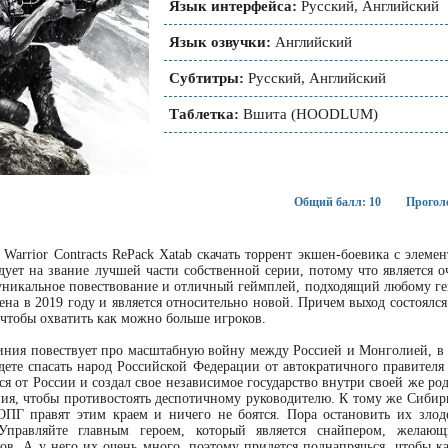
Язык интерфейса:
Русский, Английский
Язык озвучки:
Английский
Субтитры:
Русский, Английский
Таблетка:
Вшита (HOODLUM)
Общий балл: 10
Проголо
t Warrior Contracts RePack Xatab скачать торрент экшен-боевика с элеме
дует на звание лучшей части собственной серии, потому что является о
уникальное повествование и отличный геймплей, подходящий любому ге
на в 2019 году и является относительно новой. Причем выход состоялс
чтобы охватить как можно больше игроков.
ния повествует про масштабную войну между Россией и Монголией, в к
дете спасать народ Российской Федерации от автократичного правител
ся от России и создал свое независимое государство внутри своей же род
ия, чтобы противостоять деспотичному руководителю. К тому же Сибир
ОПГ правят этим краем и ничего не боятся. Пора остановить их злод
Управляйте главным героем, который является снайпером, желаю
в. А у него их очень много, поэтому придется поднапрячься, чтобы к