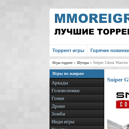
Торрент игры
Горячие новинк
»
» Sniper Ghost Warrior
Игры торрент
Шутеры
Игры по жанрам
Sniper G
Аркады
Головоломки
Гонки
Драки
Зомби
Инди игры