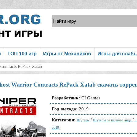
и
ТОП 100 игр
Игры от Механиков
Игры для слаб
 Contracts RePack Xatab
host Warrior Contracts RePack Xatab скачать торре
Разработчик:
CI Games
Год выхода:
2019
Категория:
/
/
Шутеры
Шутеры от первого лица
Э
2019