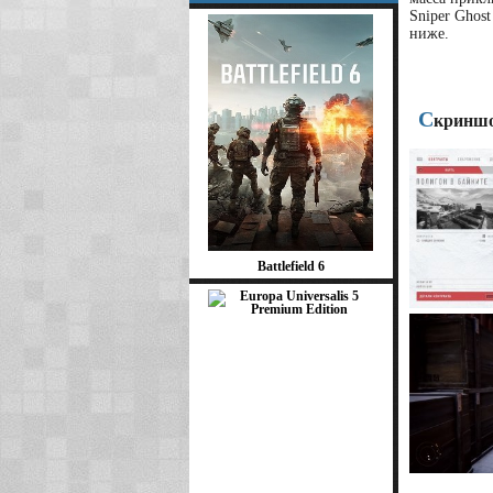
Sniper Ghos
ниже.
С
криншо
Battlefield 6