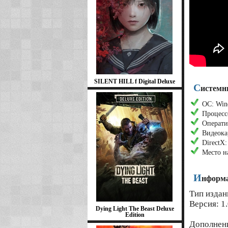
SILENT HILL f Digital Deluxe
С
истемны
ОС: Wind
Процессо
Операти
Видеока
DirectX
Место н
И
нформа
Тип издан
Версия: 1.
Dying Light The Beast Deluxe
Edition
Дополнен