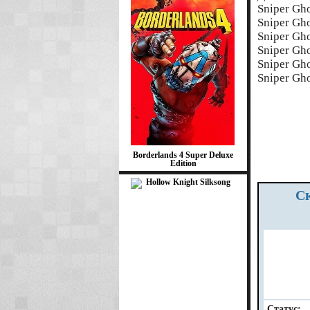
Sniper Gh
Sniper Gho
Sniper Gho
Sniper Gho
Sniper Gho
Sniper Gho
Borderlands 4 Super Deluxe
Edition
Скачать Sniper Ghost Warrior Contracts RePack Xatab бесплатно 2025
Статус: