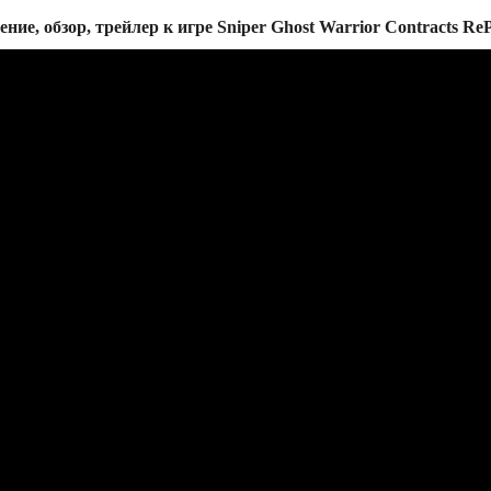
ение, обзор, трейлер к игре Sniper Ghost Warrior Contracts Re