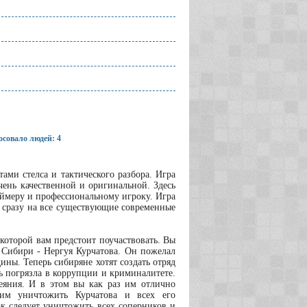
совало людей: 4
нтами стелса и тактического разбора. Игра
чень качественной и оригинальной. Здесь
ймеру и профессиональному игроку. Игра
я сразу на все существующие современные
оторой вам предстоит поучаствовать. Вы
я Сибири - Нергуя Курчатова. Он пожелал
ины. Теперь сибиряне хотят создать отряд
ь погрязла в коррупции и криминалитете.
еяния. И в этом вы как раз им отлично
щим уничтожить Курчатова и всех его
ак следует уничтожить всех соперников и