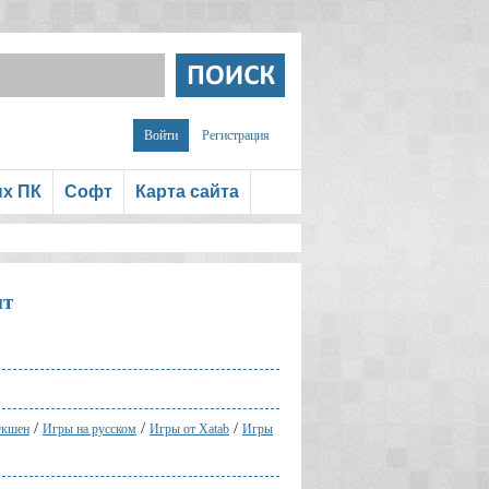
Войти
Регистрация
ых ПК
Софт
Карта сайта
нт
/
/
/
кшен
Игры на русском
Игры от Xatab
Игры