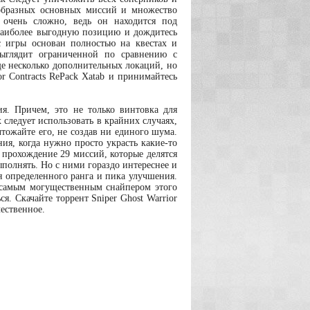
ообразных основных миссий и множество
 очень сложно, ведь он находится под
наиболее выгодную позицию и дождитесь
с игры основан полностью на квестах и
выглядит ограниченной по сравнению с
ще несколько дополнительных локаций, но
or Contracts RePack Xatab и принимайтесь
я. Причем, это не только винтовка для
 следует использовать в крайних случаях,
чтожайте его, не создав ни единого шума.
ия, когда нужно просто украсть какие-то
 прохождение 29 миссий, которые делятся
ыполнять. Но с ними гораздо интереснее и
ая определенного ранга и пика улучшения.
 самым могущественным снайпером этого
я. Скачайте торрент Sniper Ghost Warrior
чественное.