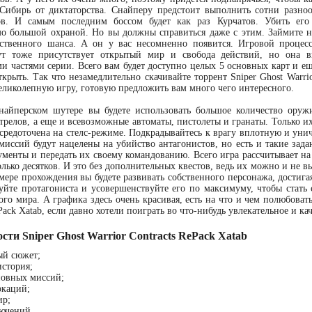
 Сибирь от диктаторства. Снайперу предстоит выполнить сотни разн
ов. И самым последним боссом будет как раз Курчатов. Убить его
мо большой охраной. Но вы должны справиться даже с этим. Займите 
нственного шанса. А он у вас несомненно появится. Игровой процес
ут тоже присутствует открытый мир и свобода действий, но она 
 частями серии. Всего вам будет доступно целых 5 основных карт и е
крыть. Так что незамедлительно скачивайте торрент Sniper Ghost Warri
еликолепную игру, готовую предложить вам много чего интересного.
найперском шутере вы будете использовать большое количество оружи
трелов, а еще и всевозможные автоматы, пистолеты и гранаты. Только их
осредоточена на стелс-режиме. Подкрадывайтесь к врагу вплотную и уни
иссий будут нацелены на убийство антагонистов, но есть и такие задан
менты и передать их своему командованию. Всего игра рассчитывает на
олько десятков. И это без дополнительных квестов, ведь их можно и не в
 мере прохождения вы будете развивать собственного персонажа, достиг
йте протагониста и усовершенствуйте его по максимуму, чтобы стать
о мира. А графика здесь очень красивая, есть на что и чем полюбоватьс
Pack Xatab, если давно хотели поиграть во что-нибудь увлекательное и ка
ости Sniper Ghost Warrior Contracts RePack Xatab
ый сюжет;
история;
новных миссий;
окаций;
ир;
ючений.