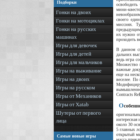
Подборки
освободить
мини-квест
Гонки на двоих
невообрази
своего еди
Гонки на мотоциклах
миссиях. Т
Гонки на русских
предыдущими
их нужно от
машинах
проходить в
Игры для девочек
В данном с
Игры для детей
дальних выс
ведь игра с
Игры для мальчиков
Множество м
важные доку
Игры на выживание
еще на неск
Игры на двоих
веселее. По
Модифициру
Игры на русском
вымышленног
Contracts Re
Игры от Механиков
Игры от Xatab
О
собенн
Шутеры от первого
оригинальн
интересная 
лица
около 30 ос
5 главных л
открытый м
Самые новые игры
масса прикл