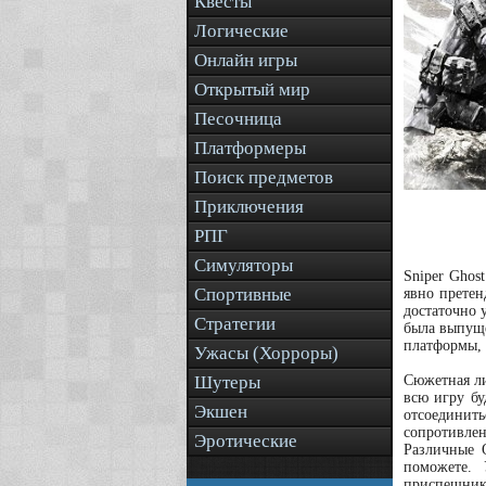
Квесты
Логические
Онлайн игры
Открытый мир
Песочница
Платформеры
Поиск предметов
Приключения
РПГ
Симуляторы
Sniper Ghos
Спортивные
явно претен
достаточно 
Стратегии
была выпуще
платформы, 
Ужасы (Хорроры)
Шутеры
Сюжетная ли
всю игру бу
Экшен
отсоединить
сопротивлен
Эротические
Различные 
поможете. 
приспешнико