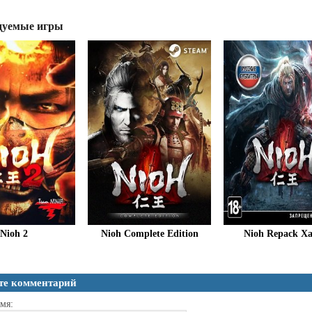
дуемые игры
Nioh 2
Nioh Complete Edition
Nioh Repack Xa
те комментарий
мя: