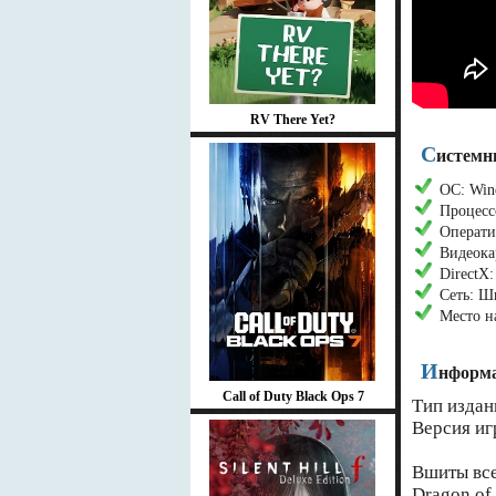
RV There Yet?
С
истемн
ОС: Wind
Процесс
Операти
Видеок
DirectX:
Сеть: Ш
Место н
И
нформа
Call of Duty Black Ops 7
Тип издан
Версия иг
Вшиты вс
Dragon of 