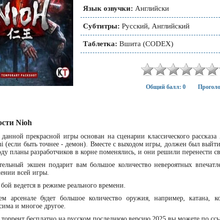
Язык озвучки:
Английски
Субтитры:
Русский, Английский
Таблетка:
Вшита (CODEX)
Общий балл: 0
Проголо
ости Nioh
данной прекрасной игры основан на сценарии классического рассказа 
ni (если быть точнее - демон). Вместе с выходом игры, должен был выйт
оду планы разработчиков в корне поменялись, и они решили перенести св
тельный экшен подарит вам большое количество невероятных впечатле
ении всей игры.
 бой ведется в режиме реального времени.
м арсенале будет большое количество оружия, например, катана, к
сима и многое другое.
ь торрент бесплатно на русском последнюю версию 2025 вы можете по сс