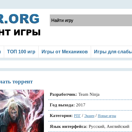
и
ТОП 100 игр
Игры от Механиков
Игры для слаб
чать торрент
Разработчик:
Team Ninja
Год выхода:
2017
Категория:
/
/
РПГ
Экшен
Новые игры
Язык интерфейса:
Русский, Английский