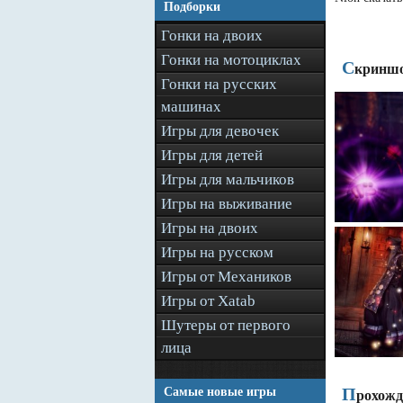
Подборки
Гонки на двоих
Гонки на мотоциклах
С
криншо
Гонки на русских
машинах
Игры для девочек
Игры для детей
Игры для мальчиков
Игры на выживание
Игры на двоих
Игры на русском
Игры от Механиков
Игры от Xatab
Шутеры от первого
лица
П
Самые новые игры
рохожд