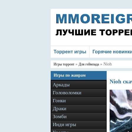
Торрент игры
Горячие новинк
»
» Nioh
Игры торрент
Для геймпада
Игры по жанрам
Nioh ска
Аркады
Головоломки
Гонки
Драки
Зомби
Инди игры