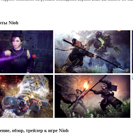
ты Nioh
ение, обзор, трейлер к игре Nioh