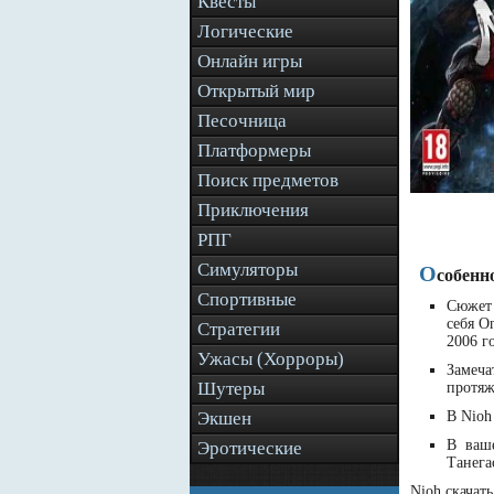
Квесты
Логические
Онлайн игры
Открытый мир
Песочница
Платформеры
Поиск предметов
Приключения
РПГ
Симуляторы
О
собенн
Спортивные
Сюжет 
себя O
Стратегии
2006 г
Ужасы (Хорроры)
Замеча
Шутеры
протяж
Экшен
В Nioh
В ваше
Эротические
Танега
Nioh скачат