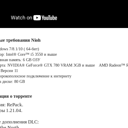
ые требования Nioh
ows 7/8.1/10 ( 64-бит)
ор: Intel® Core™ i5 3550 и выше
вная память: 6 GB ОЗУ
арта: NVIDIA® GeForce® GTX 780 VRAM 3GB и выше AMD Radeon™ 
 Версии 11
ирокополосное подключение к интернету
а диске: 80 GB
ция о торренте
ия: RePack.
ры 1.21.04.
е дополнения DLC:
the North,