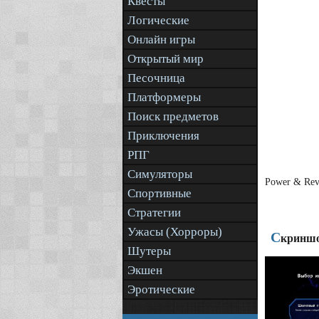
Квесты
Логические
Онлайн игры
Открытый мир
Песочница
Платформеры
Поиск предметов
Приключения
РПГ
Симуляторы
Power & Rev
Спортивные
Стратегии
Ужасы (Хорроры)
С
криншо
Шутеры
Экшен
Эротические