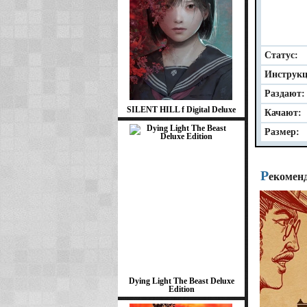
Статус:
Инструкц
Раздают:
SILENT HILL f Digital Deluxe
Качают:
Размер:
Р
екомен
Dying Light The Beast Deluxe
Edition