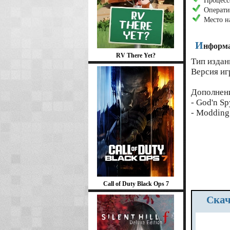
Процесс
Операти
Место на
И
нформа
RV There Yet?
Тип издан
Версия иг
Дополнен
- God'n Sp
- Modding
Call of Duty Black Ops 7
Ска