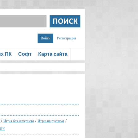
Войти
Регистрация
ых ПК
Софт
Карта сайта
/
/
/
Игры без интернета
Игры на русском
 ПК