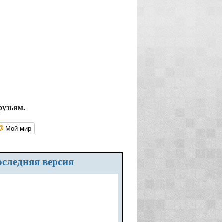
рузьям.
Мой мир
последняя версия