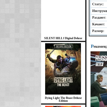
Статус:
Инструкц
Раздают:
Качают:
Размер:
SILENT HILL f Digital Deluxe
Р
екомен
Dying Light The Beast Deluxe
Edition