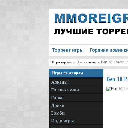
Торрент игры
Горячие новинк
»
» Ben 10 Power T
Игры торрент
Приключения
Игры по жанрам
Ben 10 P
Аркады
Головоломки
Гонки
Драки
Зомби
Инди игры