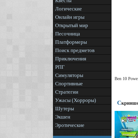
Квесты
Логические
Онлайн игры
Открытый мир
Песочница
Платформеры
Поиск предметов
Приключения
РПГ
Симуляторы
Ben 10 Powe
Спортивные
Стратегии
Ужасы (Хорроры)
С
криншо
Шутеры
Экшен
Эротические