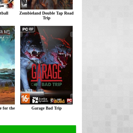
tball
Zombieland Double Tap Road
Trip
 for the
Garage Bad Trip