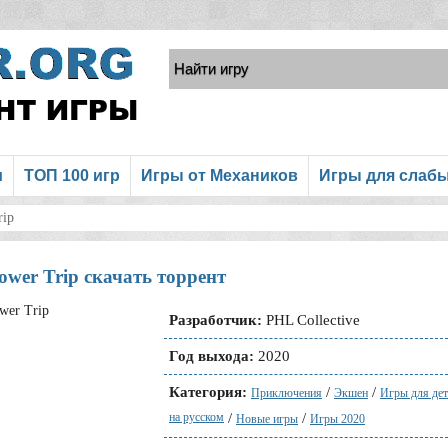
и
ТОП 100 игр
Игры от Механиков
Игры для слаб
rip
ower Trip скачать торрент
Разработчик:
PHL Collective
Год выхода:
2020
Категория:
/
/
Приключения
Экшен
Игры для дет
на русском
/
/
Новые игры
Игры 2020