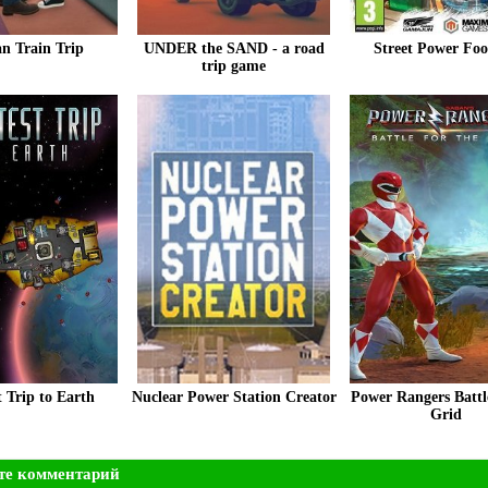
an Train Trip
UNDER the SAND - a road
Street Power Foo
trip game
t Trip to Earth
Nuclear Power Station Creator
Power Rangers Battle
Grid
те комментарий