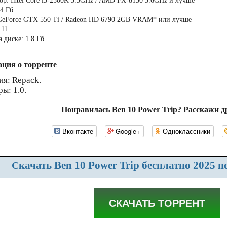
ор: Intel Core i5-2500K 3.3GHz / AMD FX-8150 3.6GHz и лучше
 4 Гб
GeForce GTX 550 Ti / Radeon HD 6790 2GB VRAM* или лучше
 11
 диске: 1.8 Гб
ция о торренте
ия: Repack.
ы: 1.0.
Понравилась Ben 10 Power Trip? Расскажи д
Вконтакте
Google+
Одноклассники
Скачать Ben 10 Power Trip бесплатно 2025 
СКАЧАТЬ ТОРРЕНТ