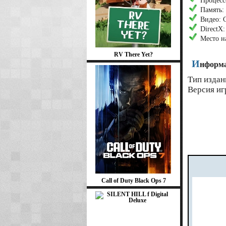
Процесс
Память:
Видео: 
DirectX:
Место на
RV There Yet?
И
нформа
Тип издан
Версия игр
Call of Duty Black Ops 7