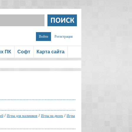
Войти
Регистрация
ых ПК
Софт
Карта сайта
/
/
/
ей
Игры для мальчиков
Игры на двоих
Игры