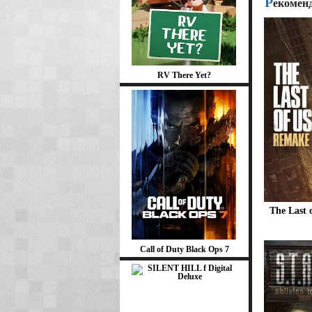
Р
екомен
RV There Yet?
The Last 
Call of Duty Black Ops 7