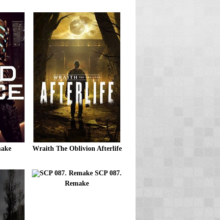
make
Wraith The Oblivion Afterlife
SCP 087.
Remake