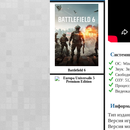
С
истемн
ОС: Win
Звук: Зв
Battlefield 6
Свободн
ОЗУ: 51
Процесс
Видеока
И
нформа
Тип издан
Версия иг
Версия мо