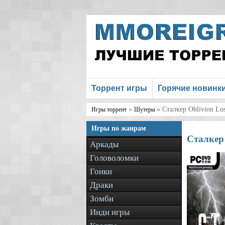
Торрент игры
Горячие новинк
»
» Сталкер Oblivion Lo
Игры торрент
Шутеры
Игры по жанрам
Сталкер 
Аркады
Головоломки
Гонки
Драки
Зомби
Инди игры