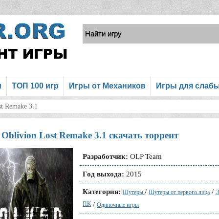
и
ТОП 100 игр
Игры от Механиков
Игры для слаб
st Remake 3.1
Oblivion Lost Remake 3.1 скачать торрент
Разработчик:
OLP Team
Год выхода:
2015
Категория:
/
/
Шутеры
Шутеры от первого лица
Э
ПК
/
Одиночные игры