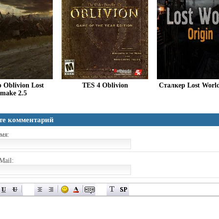
 Oblivion Lost
TES 4 Oblivion
Сталкер Lost World
make 2.5
те комментарий
мя:
Mail: