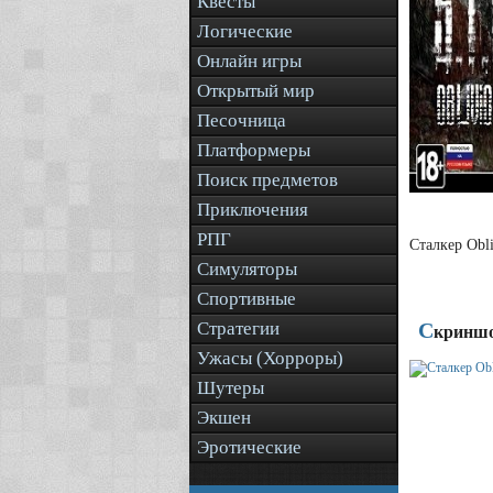
Квесты
Логические
Онлайн игры
Открытый мир
Песочница
Платформеры
Поиск предметов
Приключения
РПГ
Сталкер Obl
Симуляторы
Спортивные
Стратегии
С
криншо
Ужасы (Хорроры)
Шутеры
Экшен
Эротические