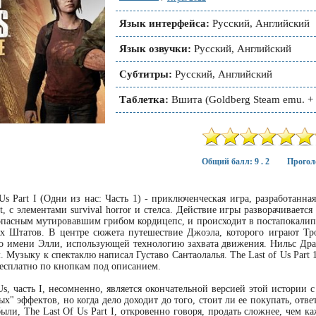
Язык интерфейса:
Русский, Английский
Язык озвучки:
Русский, Английский
Субтитры:
Русский, Английский
Таблетка:
Вшита (Goldberg Steam emu. + 
Общий балл: 9 . 2
Прогол
 Us Part I (Одни из нас: Часть 1) - приключенческая игра, разработанна
nt, с элементами survival horror и стелса. Действие игры разворачиваетс
пасным мутировавшим грибом кордицепс, и происходит в постапокали
х Штатов. В центре сюжета путешествие Джоэла, которого играют Т
о имени Элли, использующей технологию захвата движения. Нильс Др
. Музыку к спектаклю написал Густаво Сантаолалья. The Last of Us Part 
сплатно по кнопкам под описанием.
 Us, часть I, несомненно, является окончательной версией этой истории
х" эффектов, но когда дело доходит до того, стоит ли ее покупать, отве
ыли, The Last Of Us Part I, откровенно говоря, продать сложнее, чем ка