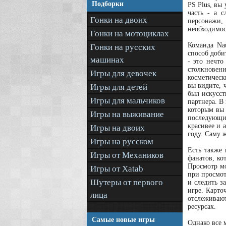
Подборки
PS Plus, вы
часть - а 
Гонки на двоих
персонажи,
необходимос
Гонки на мотоциклах
Команда Na
Гонки на русских
способ доби
машинах
- это нечто
столкновени
Игры для девочек
косметическ
вы видите, 
Игры для детей
был искусст
Игры для мальчиков
партнера. В
которым вы 
Игры на выживание
последующий
красивее и 
Игры на двоих
году. Саму 
Игры на русском
Есть также 
Игры от Механиков
фанатов, ко
Просмотр мо
Игры от Xatab
при просмот
Шутеры от первого
и следить з
игре. Карто
лица
отслеживаю
ресурсах.
Самые новые игры
Однако все 