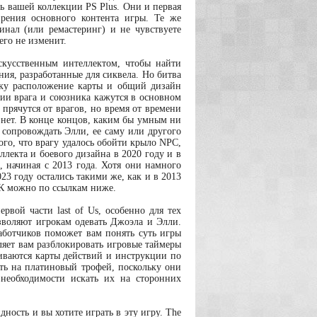
сть вашей коллекции PS Plus. Они и первая
зрения основного контента игры. Те же
нал (или ремастеринг) и не чувствуете
его не изменит.
скусственным интеллектом, чтобы найти
ия, разработанные для сиквела. Но битва
льку расположение карты и общий дизайн
нии врага и союзника кажутся в основном
прячутся от врагов, но время от времени
 нет. В конце концов, каким бы умным ни
е сопровождать Элли, ее саму или другого
ого, что врагу удалось обойти крыло NPC,
ллекта и боевого дизайна в 2020 году и в
 начиная с 2013 года. Хотя они намного
23 году остались такими же, как и в 2013
 ПК можно по ссылкам ниже.
рвой части last of Us, особенно для тех
озволяют игрокам одевать Джоэла и Элли.
аботчиков поможет вам понять суть игры
ляет вам разблокировать игровые таймеры
иваются карты действий и инструкции по
ть на платиновый трофей, поскольку они
необходимости искать их на сторонних
ность и вы хотите играть в эту игру. The