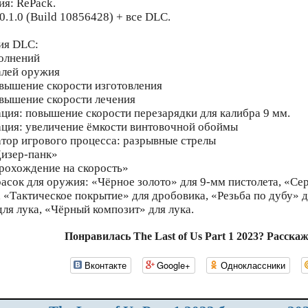
ия: RePack.
0.1.0 (Build 10856428) + все DLC.
ия DLC:
олнений
алей оружия
вышение скорости изготовления
вышение скорости лечения
ия: повышение скорости перезарядки для калибра 9 мм.
ия: увеличение ёмкости винтовочной обоймы
ор игрового процесса: разрывные стрелы
изер-панк»
рохождение на скорость»
асок для оружия: «Чёрное золото» для 9-мм пистолета, «Се
, «Тактическое покрытие» для дробовика, «Резьба по дубу» 
для лука, «Чёрный композит» для лука.
Понравилась The Last of Us Part 1 2023? Расска
Вконтакте
Google+
Одноклассники