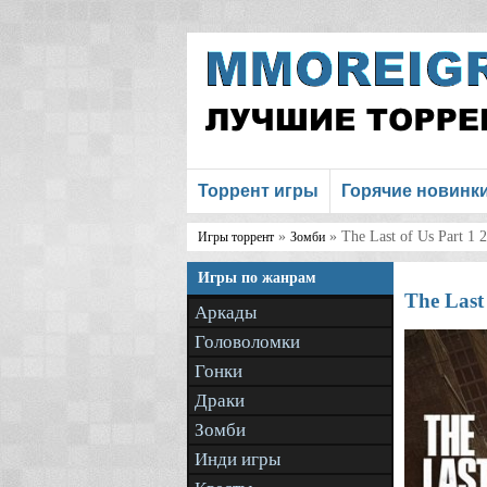
Торрент игры
Горячие новинк
»
» The Last of Us Part 1 
Игры торрент
Зомби
Игры по жанрам
The Last
Аркады
Головоломки
Гонки
Драки
Зомби
Инди игры