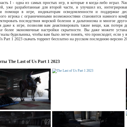
 часть I - одна из самых простых игр, в которые я когда-либо играл. 
й, уже разработанные для второй части, и улучшил их, интегрирова
и помощи в игре, индикаторам осведомленности и поддержке дес
ного игрока с ограниченными возможностями становится намного комф
ектировать последствия морской болезни и дальтонизма и многое друг
 даже к игре, позволяя вам деактивировать такие вещи, как потеря д
же более экономичные настройки скрытности. Вы даже можете устана
гналы будильника, чтобы вам было легче понять, что происходит, если у 
 Us Part 1 2023 скачать торрент бесплатно на русском последнюю версию 
ы The Last of Us Part 1 2023