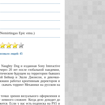
Nemirtingas Epic emu.)
осовало людей: 45
я Naughty Dog и изданная Sony Interactive
я через 20 лет после глобальной пандемии,
птическом будущем на территории бывших
рой Бейкер и Эшли Джонсон, и девочки-
акманн работал креативным директором и
1 скачать торрент Механики на русском на
 с точки зрения визуального оформления и
т немного сложнее. Когда дело доходит до
жется. Если у вас есть подписка на PS5 и