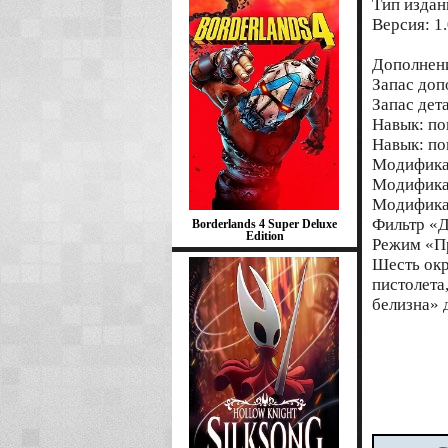
Тип издан
Версия: 1.
Дополнен
Запас доп
Запас дет
Навык: по
Навык: по
Модификац
Модификац
Модификат
Фильтр «Д
Borderlands 4 Super Deluxe
Edition
Режим «П
Шесть окр
пистолета
белизна» 