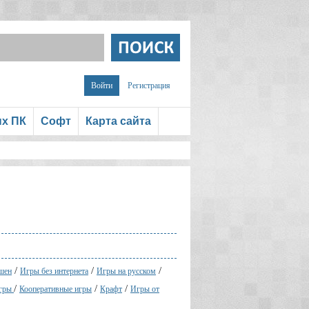
Войти
Регистрация
ых ПК
Софт
Карта сайта
/
/
/
шен
Игры без интернета
Игры на русском
/
/
/
игры
Кооперативные игры
Крафт
Игры от