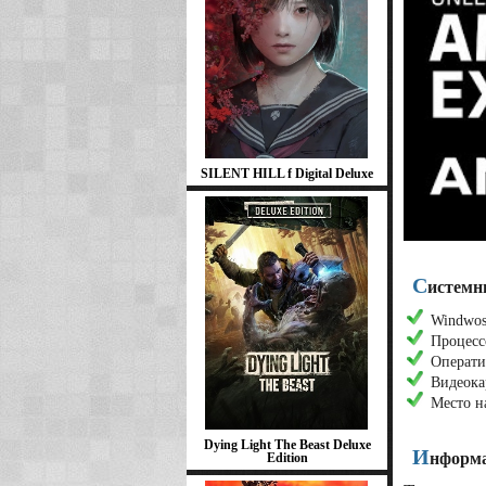
SILENT HILL f Digital Deluxe
С
истемны
Windwos 
Процессо
Операти
Видеока
Место н
Dying Light The Beast Deluxe
И
нформа
Edition