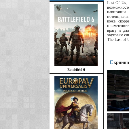
Last Of Us,
возможносте
навигации 
потенциаль
коже, скорр
применяются
врагу и да
звуковые си
The Last of
С
криншот
Battlefield 6