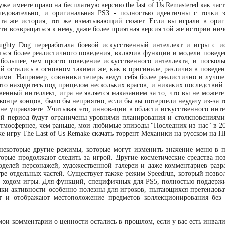
 уже имеете право на бесплатную версию the last of Us Remastered как ча
следовательно, и оригинальная PS3 - полностью идентичны с точки 
 та же история, тот же изматывающий сюжет. Если вы играли в ориги
ти возвращаться к нему, даже более приятная версия той же истории нич
ughty Dog переработала боевой искусственный интеллект и игры с и
ться более реалистичного поведения, включив функции и модели поведен
 большее, чем просто поведение искусственного интеллекта, и поско
й остались в основном такими же, как в оригинале, различия в поведе
ими. Например, союзники теперь ведут себя более реалистично и лучше 
что находитесь под прицелом нескольких врагов, и никаких последствий
венный интеллект, игра не является наказанием за то, что вы не может
 конце концов, было бы неприятно, если бы вы потерпели неудачу из-за т
не управляете. Учитывая это, инновации в области искусственного инте
 период будут ограничены уровнями планирования и столкновениями,
атмосфернее, чем раньше, мои любимые эпизоды "Последних из нас" в 20
же игру The Last of Us Remake скачать торрент Механики на русском на
некоторые другие режимы, которые могут изменить значение меню в пе
торые продолжают следить за игрой. Другие косметические средства п
делей персонажей, художественной галереи и даже комментариев разр
ре отдельных частей. Существует также режим Speedrun, который позво
а ходом игры. Для функций, специфичных для PS5, полностью поддерж
чки активности особенно полезны для игроков, пытающихся претендова
т и отображают местоположение предметов коллекционирования без 
мои комментарии о ценности остались в прошлом, если у вас есть инвалид