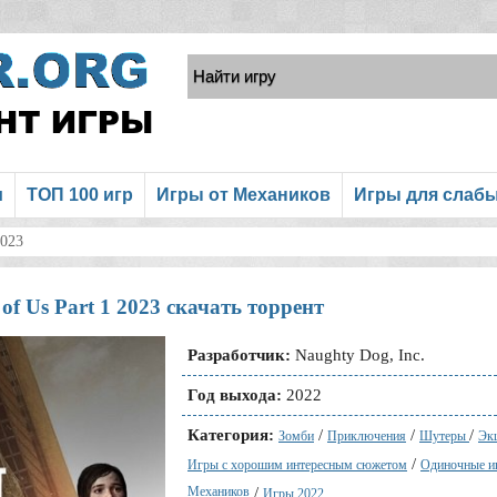
и
ТОП 100 игр
Игры от Механиков
Игры для слаб
2023
 of Us Part 1 2023 скачать торрент
Разработчик:
Naughty Dog, Inc.
Год выхода:
2022
Категория:
/
/
/
Зомби
Приключения
Шутеры
Эк
/
Игры с хорошим интересным сюжетом
Одиночные 
Механиков
/
Игры 2022