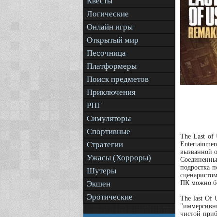
Квесты
Логические
Онлайн игры
Открытый мир
Песочница
Платформеры
Поиск предметов
Приключения
РПГ
Симуляторы
Спортивные
The Last of
Стратегии
Entertainme
вызванной о
Ужасы (Хорроры)
Соединенны
подростка п
Шутеры
сценаристом
Экшен
ПК можно бе
Эротические
The last Of
"иммерсивны
чистой приб