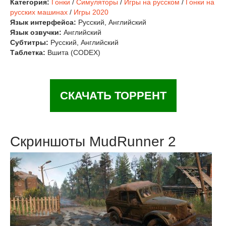
Категория:
Гонки
/
Симуляторы
/
Игры на русском
/
Гонки на
русских машинах
/
Игры 2020
Язык интерфейса:
Русский, Английский
Язык озвучки:
Английский
Субтитры:
Русский, Английский
Таблетка:
Вшита (CODEX)
СКАЧАТЬ ТОРРЕНТ
Скриншоты MudRunner 2