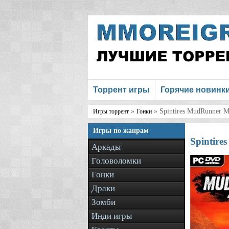
Торрент игры
Горячие новинк
»
» Spintires MudRunner 
Игры торрент
Гонки
Игры по жанрам
Spintir
Аркады
Головоломки
Гонки
Драки
Зомби
Инди игры