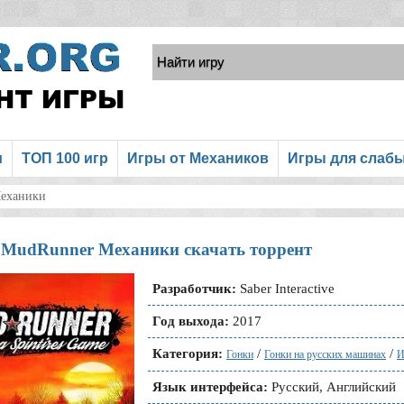
и
ТОП 100 игр
Игры от Механиков
Игры для слаб
Механики
es MudRunner Механики скачать торрент
Разработчик:
Saber Interactive
Год выхода:
2017
Категория:
/
/
Гонки
Гонки на русских машинах
И
Язык интерфейса:
Русский, Английский