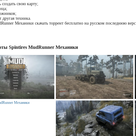
 создать свою карту;
ица;
ожников;
т другая техника.
udRunner Механики скачать торрент бесплатно на русском последнюю вер
ты Spintires MudRunner Механики