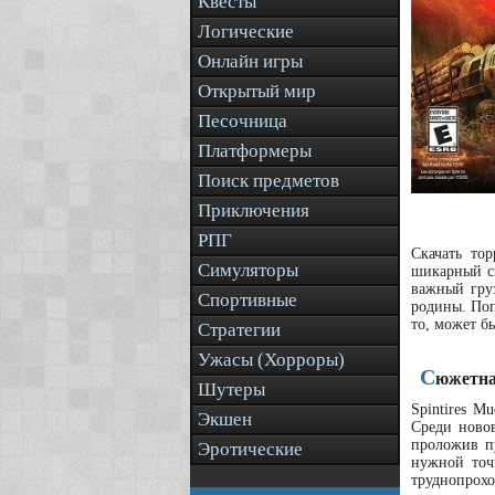
Квесты
Логические
Онлайн игры
Открытый мир
Песочница
Платформеры
Поиск предметов
Приключения
РПГ
Скачать то
Симуляторы
шикарный си
важный груз
Спортивные
родины. Поп
то, может б
Стратегии
Ужасы (Хорроры)
С
южетна
Шутеры
Spintires M
Экшен
Среди новов
проложив пу
Эротические
нужной точ
труднопрохо