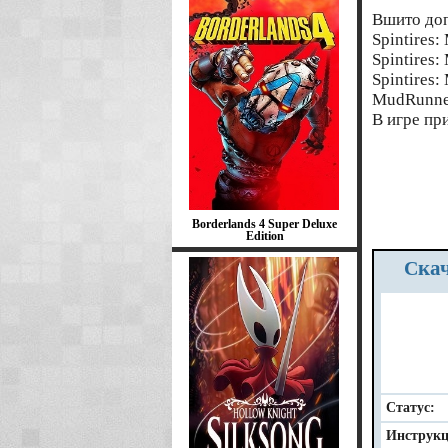
Вшито до
Spintires:
Spintires
Spintires
MudRunner
В игре пр
Borderlands 4 Super Deluxe
Edition
Ск
Статус:
Инструкц