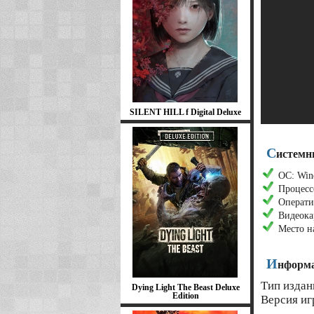
SILENT HILL f Digital Deluxe
С
истемн
ОС: Wind
Процессо
Операти
Видеока
Место н
И
нформа
Тип издан
Dying Light The Beast Deluxe
Edition
Версия игр