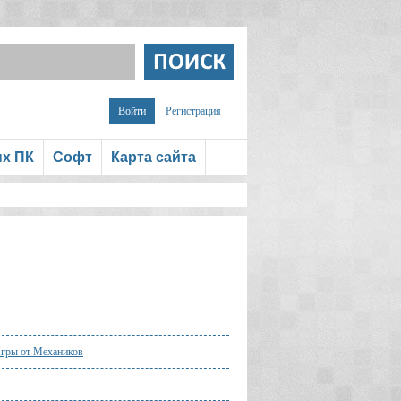
Войти
Регистрация
ых ПК
Софт
Карта сайта
гры от Механиков