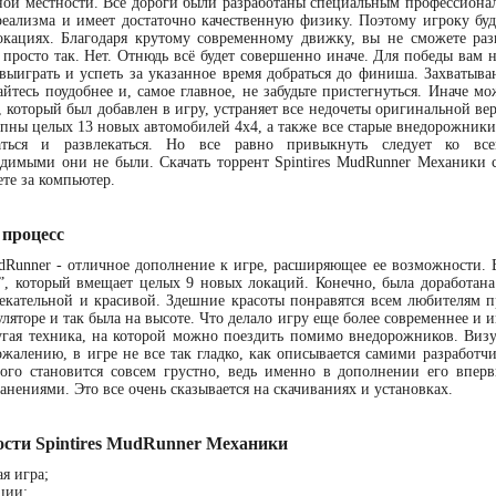
ной местности. Все дороги были разработаны специальным профессионало
еализма и имеет достаточно качественную физику. Поэтому игроку буд
кациях. Благодаря крутому современному движку, вы не сможете раз
 просто так. Нет. Отнюдь всё будет совершенно иначе. Для победы вам н
выиграть и успеть за указанное время добраться до финиша. Захватыв
айтесь поудобнее и, самое главное, не забудьте пристегнуться. Иначе мо
 который был добавлен в игру, устраняет все недочеты оригинальной ве
упны целых 13 новых автомобилей 4х4, а также все старые внедорожники
таться и развлекаться. Но все равно привыкнуть следует ко 
димыми они не были. Скачать торрент Spintires MudRunner Механики с
ете за компьютер.
 процесс
udRunner - отличное дополнение к игре, расширяющее ее возможности.
”, который вмещает целых 9 новых локаций. Конечно, была доработана
екательной и красивой. Здешние красоты понравятся всем любителям п
ляторе и так была на высоте. Что делало игру еще более современнее и
угая техника, на которой можно поездить помимо внедорожников. Виз
ожалению, в игре не все так гладко, как описывается самими разработч
ого становится совсем грустно, ведь именно в дополнении его впер
анениями. Это все очень сказывается на скачиваниях и установках.
ости Spintires MudRunner Механики
я игра;
ции;