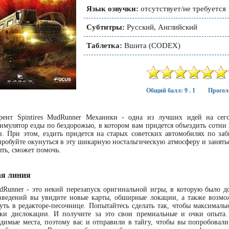
Язык озвучки:
отсутствует/не требуется
Субтитры:
Русский, Английский
Таблетка:
Вшита (CODEX)
Общий балл: 9 . 1
Прогол
ррент Spintires MudRunner Механики - одна из лучших идей на сег
мулятор езды по бездорожью, в котором вам придется объездить сотни 
. При этом, ездить придется на старых советских автомобилях по з
робуйте окунуться в эту шикарную ностальгическую атмосферу и занятьс
ыть, сможет помочь.
я линия
udRunner - это некий перезапуск оригинальной игры, в которую было 
ведений вы увидите новые карты, обширные локации, а также возмож
ть в редакторе-песочнице. Попытайтесь сделать так, чтобы максималь
ки дислокации. И получите за это свои премиальные и очки опыта.
димые места, поэтому вас и отправили в тайгу, чтобы вы попробова