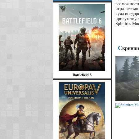
возможность
игра-песочн
куча внедор
присутствуе
Spintires M
С
криншо
Battlefield 6