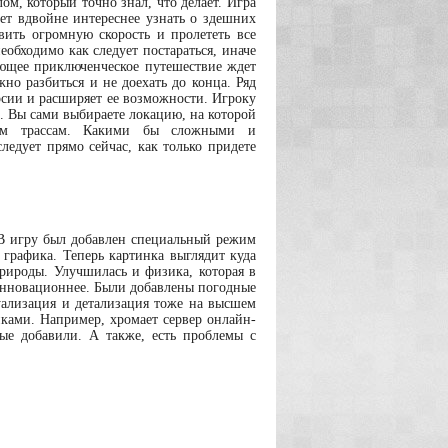
м, который точно знал, что делает. Игра
ет вдвойне интереснее узнать о здешних
вить огромную скорость и пролететь все
еобходимо как следует постараться, иначе
ающее приключенческое путешествие ждет
жно разбиться и не доехать до конца. Ряд
рсии и расширяет ее возможности. Игроку
. Вы сами выбираете локацию, на которой
всем трассам. Какими бы сложными и
ледует прямо сейчас, как только придете
 В игру был добавлен специальный режим
 графика. Теперь картинка выглядит куда
рироды. Улучшилась и физика, которая в
 инновационнее. Были добавлены погодные
уализация и детализация тоже на высшем
иками. Например, хромает сервер онлайн-
вые добавили. А также, есть проблемы с