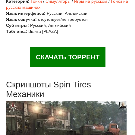
Категория:
Гонки
/
Симуляторы
/
Игры на русском
/
Гонки на
русских машинах
Язык интерфейса:
Русский, Английский
Язык озвучки:
отсутствует/не требуется
Субтитры:
Русский, Английский
Таблетка:
Вшита [PLAZA]
СКАЧАТЬ ТОРРЕНТ
Скриншоты Spin Tires
Механики