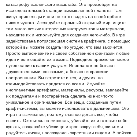
катастрофу вселенского масштаба. Это произойдет на
исследовательской станции вымышленной планеты. Там
живут пришельцы и они не хотят видеть на своей орбите
никого чужого. Исследуйте огромный открытый мир, ищите
там много всяких интересных инструментов и материалов,
находите их и используйте для создания чего-либо. В игре
задействована потрясающая система крафтинга, с помощью
которой вы можете создать что угодно, что вам захочется.
Просто вытаскивайте из своей собственной фантазии любые
идеи и воплощайте их в жизнь. Подводное приключенческое
путешествие к вашим услугам. Инопланетяне бывают
дружественными, союзными, а бывают и вражески
настроенными. Вы встретите и тех, и других, но
взаимодействовать придется со всеми. Изучайте
инопланетные артефакты, материалы, ресурсы, завладейте
их предметами и постарайтесь сделать из них что-то
уникальное и оригинальное. Все вещи, созданные путем
крафт-системы, вы можете использовать в дальнейшем. Это
игра на выживание, поэтому главное делать все, чтобы
выжить. Охотьтесь на живность, убивайте их и готовьте себе
кушать, создавайте убежище и кров вокруг себя, живите и
радуйтесь жизни, наслаждаясь окрестными видами. А пейзаж