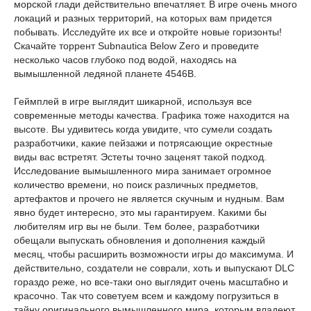
морской глади действительно впечатляет. В игре очень много
локаций и разных территорий, на которых вам придется
побывать. Исследуйте их все и откройте новые горизонты!
Скачайте торрент Subnautica Below Zero и проведите
несколько часов глубоко под водой, находясь на
вымышленной ледяной планете 4546B.
Геймплей в игре выглядит шикарной, используя все
современные методы качества. Графика тоже находится на
высоте. Вы удивитесь когда увидите, что сумели создать
разработчики, какие пейзажи и потрясающие окрестные
виды вас встретят. Эстеты точно заценят такой подход.
Исследование вымышленного мира занимает огромное
количество времени, но поиск различных предметов,
артефактов и прочего не является скучным и нудным. Вам
явно будет интересно, это мы гарантируем. Какими бы
любителям игр вы не были. Тем более, разработчики
обещали выпускать обновления и дополнения каждый
месяц, чтобы расширить возможности игры до максимума. И
действительно, создатели не соврали, хоть и выпускают DLC
гораздо реже, но все-таки оно выглядит очень масштабно и
красочно. Так что советуем всем и каждому погрузиться в
тайну оригинального вымышленного мира, которым владеют