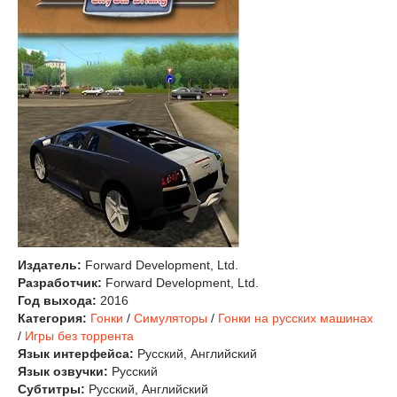
Издатель:
Forward Development, Ltd.
Разработчик:
Forward Development, Ltd.
Год выхода:
2016
Категория:
Гонки
/
Симуляторы
/
Гонки на русских машинах
/
Игры без торрента
Язык интерфейса:
Русский, Английский
Язык озвучки:
Русский
Субтитры:
Русский, Английский