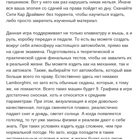
гаишником. Вот у него как раз нарушать никак нельзя. Иначе
вся ваша эпопея со сдачей на права пойдет ко дну. Скачайте
Сити Кар Драйвинг без торрента, чтобы научиться ездить,
либо просто закрепить изученный материал.
Данная игра поддерживает не только клавиатуру и мышь, а и
руль, коробку передач и педали. То есть вы можете создать
вокруг себя атмосферу настоящего автомобиля, прямо как
на сдаче экзамена. Подготовьтесь к теоретической и
практической сдаче финальных тестов, чтобы не завалить их
в реальной жизни. Вы можете ездить как на механике, так и
на автомате. Также, выбирайте тот автомобиль, который вам
больше всего по нраву. Естественно здесь нет никаких
Lamborghini, но зато есть обычные седаны, которые, к тому
же, не ломаются. Всего таких машин будет 9. Графика в игре
достаточно сносная, хоть и относится к средним
параметрам. При этом, визуализация в игре довольно
качественная, погода сменяется плавно, реалистично
падает снег и дождь, светит солнце. А когда появляется
гололед, то тут уже законы физики и реализм дают о себе
знать. При таких условиях ездить куда сложнее, чем при
нормальной погоде. Но зато, когда попадете в такие
экстремальные условия в игре, в жизни будет куда легче.