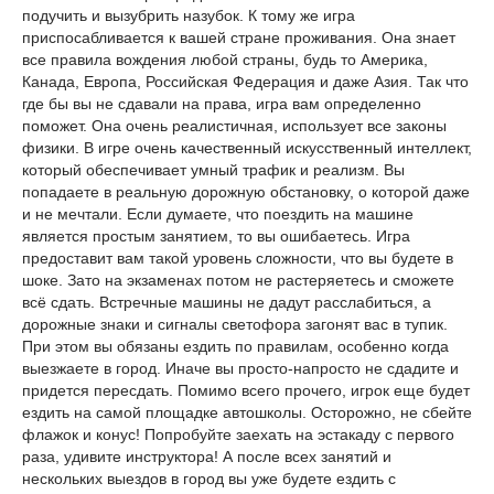
подучить и вызубрить назубок. К тому же игра
приспосабливается к вашей стране проживания. Она знает
все правила вождения любой страны, будь то Америка,
Канада, Европа, Российская Федерация и даже Азия. Так что
где бы вы не сдавали на права, игра вам определенно
поможет. Она очень реалистичная, использует все законы
физики. В игре очень качественный искусственный интеллект,
который обеспечивает умный трафик и реализм. Вы
попадаете в реальную дорожную обстановку, о которой даже
и не мечтали. Если думаете, что поездить на машине
является простым занятием, то вы ошибаетесь. Игра
предоставит вам такой уровень сложности, что вы будете в
шоке. Зато на экзаменах потом не растеряетесь и сможете
всё сдать. Встречные машины не дадут расслабиться, а
дорожные знаки и сигналы светофора загонят вас в тупик.
При этом вы обязаны ездить по правилам, особенно когда
выезжаете в город. Иначе вы просто-напросто не сдадите и
придется пересдать. Помимо всего прочего, игрок еще будет
ездить на самой площадке автошколы. Осторожно, не сбейте
флажок и конус! Попробуйте заехать на эстакаду с первого
раза, удивите инструктора! А после всех занятий и
нескольких выездов в город вы уже будете ездить с