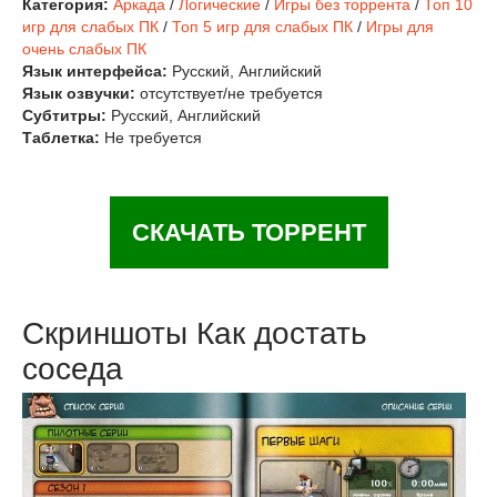
Категория:
Аркада
/
Логические
/
Игры без торрента
/
Топ 10
игр для слабых ПК
/
Топ 5 игр для слабых ПК
/
Игры для
очень слабых ПК
Язык интерфейса:
Русский, Английский
Язык озвучки:
отсутствует/не требуется
Субтитры:
Русский, Английский
Таблетка:
Не требуется
СКАЧАТЬ ТОРРЕНТ
Скриншоты Как достать
соседа