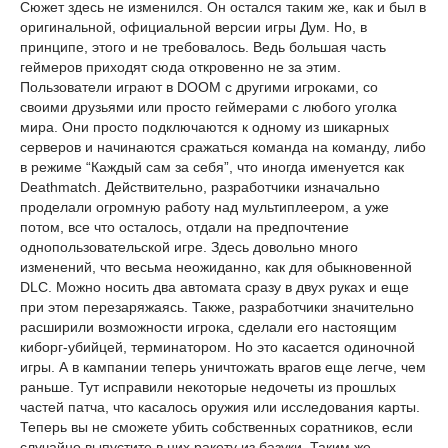
Сюжет здесь не изменился. Он остался таким же, как и был в
оригинальной, официальной версии игры Дум. Но, в
принципе, этого и не требовалось. Ведь большая часть
геймеров приходят сюда откровенно не за этим.
Пользователи играют в DOOM с другими игроками, со
своими друзьями или просто геймерами с любого уголка
мира. Они просто подключаются к одному из шикарных
серверов и начинаются сражаться команда на команду, либо
в режиме “Каждый сам за себя”, что иногда именуется как
Deathmatch. Действительно, разработчики изначально
проделали огромную работу над мультиплеером, а уже
потом, все что осталось, отдали на предпочтение
однопользовательской игре. Здесь довольно много
изменений, что весьма неожиданно, как для обыкновенной
DLC. Можно носить два автомата сразу в двух руках и еще
при этом перезаряжаясь. Также, разработчики значительно
расширили возможности игрока, сделали его настоящим
киборг-убийцей, терминатором. Но это касается одиночной
игры. А в кампании теперь уничтожать врагов еще легче, чем
раньше. Тут исправили некоторые недочеты из прошлых
частей патча, что касалось оружия или исследования карты.
Теперь вы не сможете убить собственных соратников, если
случайно выпустите в них ракету из базуки. Таким же