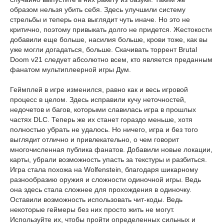
образом нельзя убить себя. Здесь улучшили систему
стрельбы и теперь она выглядит чуть иначе. Но это не
критично, поэтому привыкать долго не придется. Жестокости
добавили еще больше, насилия больше, крови тоже, как вы
уже могли догадаться, больше. Скачивать торрент Brutal
Doom v21 следует абсолютно всем, кто является преданным
фанатом мультиплеерной игры Дум.
Геймплей в игре изменился, равно как и весь игровой
процесс в целом. Здесь исправили кучу неточностей,
недочетов и багов, которыми славилась игра в прошлых
частях DLC. Теперь же их станет гораздо меньше, хотя
полностью убрать не удалось. Но ничего, игра и без того
выглядит отлично и привлекательно, о чем говорит
многочисленная публика фанатов. Добавили новые локации,
карты, убрали возможность упасть за текстуры и разбиться.
Игра стала похожа на Wolfenstein, благодаря шикарному
разнообразию оружия и сложности одиночной игры. Ведь
она здесь стала сложнее для прохождения в одиночку.
Оставили возможность использовать чит-коды. Ведь
некоторые геймеры без них просто жить не могут.
Используйте их, чтобы пройти определенных сильных и