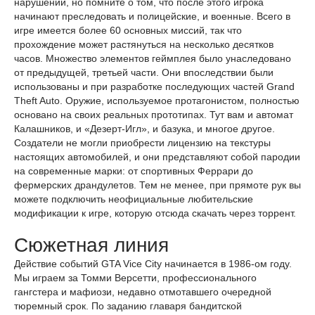
нарушений, но помните о том, что после этого игрока
начинают преследовать и полицейские, и военные. Всего в
игре имеется более 60 основных миссий, так что
прохождение может растянуться на несколько десятков
часов. Множество элементов геймплея было унаследовано
от предыдущей, третьей части. Они впоследствии были
использованы и при разработке последующих частей Grand
Theft Auto. Оружие, используемое протагонистом, полностью
основано на своих реальных прототипах. Тут вам и автомат
Калашников, и «Дезерт-Игл», и базука, и многое другое.
Создатели не могли приобрести лицензию на текстуры
настоящих автомобилей, и они представляют собой пародии
на современные марки: от спортивных Феррари до
фермерских драндулетов. Тем не менее, при прямоте рук вы
можете подключить неофициальные любительские
модификации к игре, которую отсюда скачать через торрент.
Сюжетная линия
Действие событий GTA Vice City начинается в 1986-ом году.
Мы играем за Томми Версетти, профессионального
гангстера и мафиози, недавно отмотавшего очередной
тюремный срок. По заданию главаря бандитской