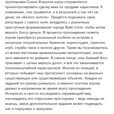
группировки Сонни Форелли игрок отправляется
проконтролировать сделку века по продаже наркотиков. К
сожалению, она срывается, и в результате у нас нет ни
денег, ни «белого золота». Придётся поднимать свою
репутацию с самого нуля, внедряясь с различные
преступные формирования города Вайс-Сити, чтобы затем
вернуть боссу деньги. В процессе прохождения сюжета
игроки приобретут роскошный особняк на острове и
несколько полулегальных бизнесов: порностудия, стриптиз-
клуб, служба такси и многое другое. Также вы познакомитесь
со всеми местными криминальными авторитетами, после
чего завоюете их доверие. В самом конце, наш бывший босс
приезжает с целью вернуть долги, и всё это заканчивается
полномасштабной перестрелкой. Многие из локаций, в
которых побывает наш протагонист, основаны на реально
существующих или существовавших объектах. Каждое из
заданий по-своему уникально, и именно поэтому игрока
держат в напряжении во время всего прохождения.
Интересно и просто исследовать окружающий мир,
наслаждаясь его открытыми просторами – ведь никогда не
знаешь, какое дополнительное задание может поджидать
нас в переулках и закоулках.