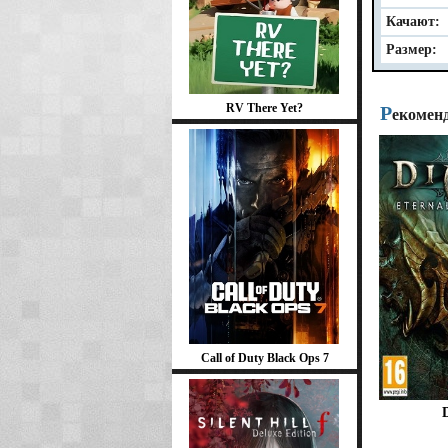
Качают:
Размер:
RV There Yet?
Р
екомен
Call of Duty Black Ops 7