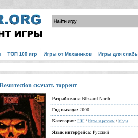
и
ТОП 100 игр
Игры от Механиков
Игры для слаб
 Resurrection скачать торрент
Разработчик:
Blizzard North
Год выхода:
2000
Категория:
/
/
РПГ
Игры на русском
Моды
Язык интерфейса:
Русский