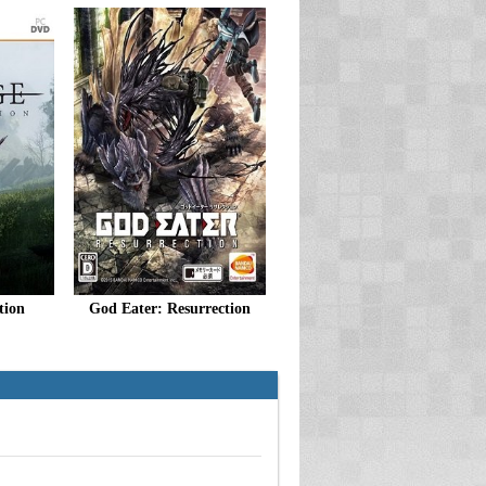
tion
God Eater: Resurrection