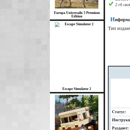
2 гб св
Europa Universalis 5 Premium
Edition
И
нформа
Тип издан
Escape Simulator 2
Статус:
Инструкц
Раздают: