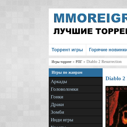
Торрент игры
Горячие новинк
»
» Diablo 2 Resurrection
Игры торрент
РПГ
Игры по жанрам
Diablo 2
Аркады
Головоломки
Гонки
Драки
Зомби
Инди игры