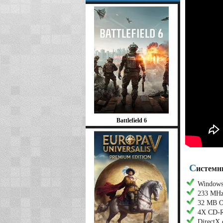
Battlefield 6
С
истемны
Windows 
233 MHz
32 MB О
4X CD-
DirectX