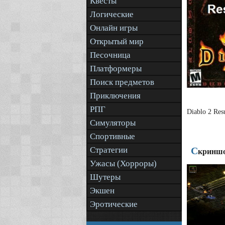
Квесты
Логические
Онлайн игры
Открытый мир
Песочница
Платформеры
Поиск предметов
Приключения
РПГ
Diablo 2 Re
Симуляторы
Спортивные
Стратегии
С
криншо
Ужасы (Хорроры)
Шутеры
Экшен
Эротические