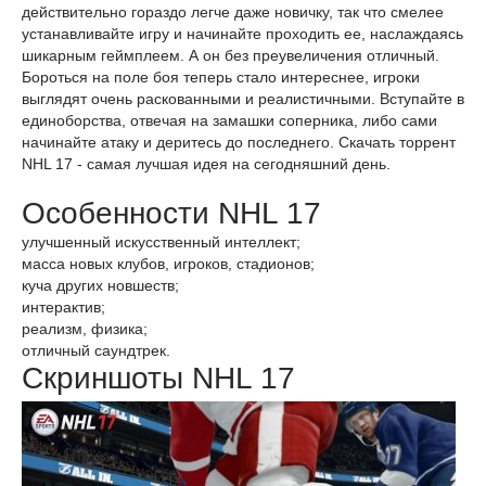
действительно гораздо легче даже новичку, так что смелее
устанавливайте игру и начинайте проходить ее, наслаждаясь
шикарным геймплеем. А он без преувеличения отличный.
Бороться на поле боя теперь стало интереснее, игроки
выглядят очень раскованными и реалистичными. Вступайте в
единоборства, отвечая на замашки соперника, либо сами
начинайте атаку и деритесь до последнего. Скачать торрент
NHL 17 - самая лучшая идея на сегодняшний день.
Особенности NHL 17
улучшенный искусственный интеллект;
масса новых клубов, игроков, стадионов;
куча других новшеств;
интерактив;
реализм, физика;
отличный саундтрек.
Скриншоты NHL 17