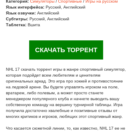
Категория:
Симуляторы
/
Спортивные
/
Игры на русском
Язык интерфейса:
Русский, Английский
Язык озвучки:
Английский
Субтитры:
Русский, Английский
Таблетка:
Вшита
СКАЧАТЬ ТОРРЕНТ
NHL 17 скачать торрент игры в жанре спортивный симулятор,
которая подойдет всем любителям и ценителям
оригинальных аркад. Это игра про хоккей и противостояние
на ледовой арене. Вы будете управлять игроком на поле,
вратарем, либо полевым, а может просто станете
менеджером популярного клуба и начнете выводить вашу
собственную команду на вершину турнирной таблицы. Игра
получила достаточно хвалебные и позитивные отзывы от
многих критиков и игроков, любящих этот спортивный жанр.
Что касается сюжетной линии, то, как известно, NHL 17 ее не