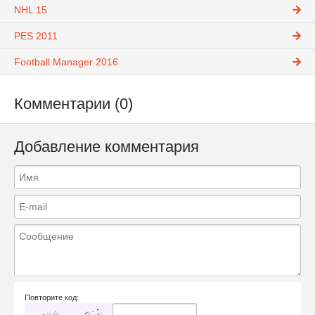
NHL 15
PES 2011
Football Manager 2016
Комментарии (0)
Добавление комментария
Повторите код: