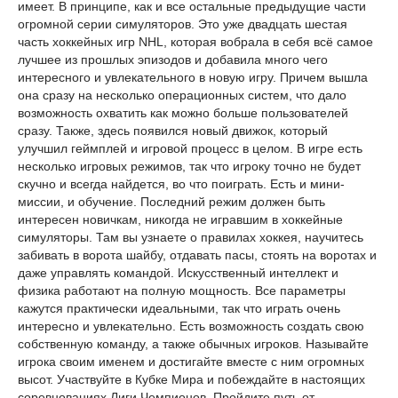
имеет. В принципе, как и все остальные предыдущие части
огромной серии симуляторов. Это уже двадцать шестая
часть хоккейных игр NHL, которая вобрала в себя всё самое
лучшее из прошлых эпизодов и добавила много чего
интересного и увлекательного в новую игру. Причем вышла
она сразу на несколько операционных систем, что дало
возможность охватить как можно больше пользователей
сразу. Также, здесь появился новый движок, который
улучшил геймплей и игровой процесс в целом. В игре есть
несколько игровых режимов, так что игроку точно не будет
скучно и всегда найдется, во что поиграть. Есть и мини-
миссии, и обучение. Последний режим должен быть
интересен новичкам, никогда не игравшим в хоккейные
симуляторы. Там вы узнаете о правилах хоккея, научитесь
забивать в ворота шайбу, отдавать пасы, стоять на воротах и
даже управлять командой. Искусственный интеллект и
физика работают на полную мощность. Все параметры
кажутся практически идеальными, так что играть очень
интересно и увлекательно. Есть возможность создать свою
собственную команду, а также обычных игроков. Называйте
игрока своим именем и достигайте вместе с ним огромных
высот. Участвуйте в Кубке Мира и побеждайте в настоящих
соревнованиях Лиги Чемпионов. Пройдите путь от