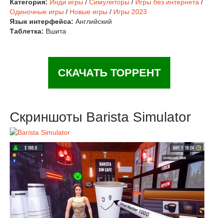
Категория:
Инди игры
/
Симуляторы
/
Игры без интернета
/
Одиночные игры
/
Новые игры
/
Игры 2023
Язык интерфейса:
Английский
Таблетка:
Вшита
СКАЧАТЬ ТОРРЕНТ
Скриншоты Barista Simulator