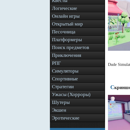
Квесты
Логические
Онлайн игры
Открытый мир
Песочница
Платформеры
Поиск предметов
Приключения
РПГ
Dude Simula
Симуляторы
Спортивные
Стратегии
С
криншо
Ужасы (Хорроры)
Шутеры
Экшен
Эротические