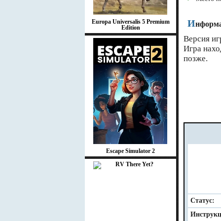
И
Europa Universalis 5 Premium
нформа
Edition
Версия игр
Игра нахо
позже.
Escape Simulator 2
Статус:
Инструкц