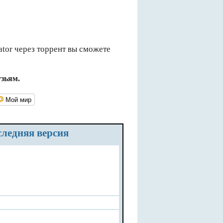
tor через торрент вы сможете
узьям.
Мой мир
следняя версия