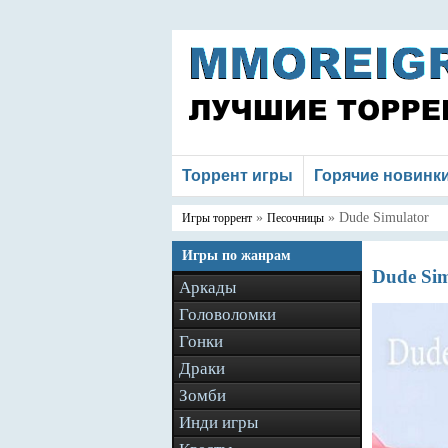
Торрент игры
Горячие новинк
»
» Dude Simulator
Игры торрент
Песочницы
Игры по жанрам
Dude Sim
Аркады
Головоломки
Гонки
Драки
Зомби
Инди игры