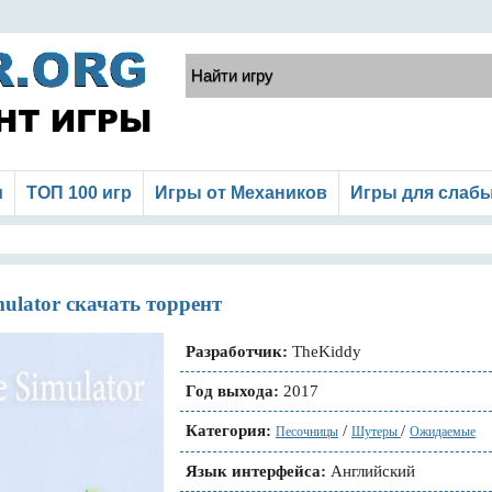
и
ТОП 100 игр
Игры от Механиков
Игры для слаб
ulator скачать торрент
Разработчик:
TheKiddy
Год выхода:
2017
Категория:
/
/
Песочницы
Шутеры
Ожидаемые
Язык интерфейса:
Английский