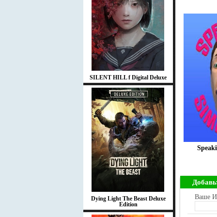
SILENT HILL f Digital Deluxe
Speaki
Добавь
Ваше И
Dying Light The Beast Deluxe
Edition