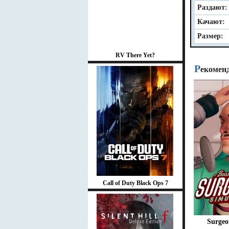
Раздают:
Качают:
Размер:
RV There Yet?
Р
екомен
Call of Duty Black Ops 7
Surgeo