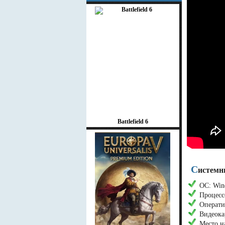
Battlefield 6
С
истемн
ОС: Wind
Процесс
Операти
Видеока
Место н