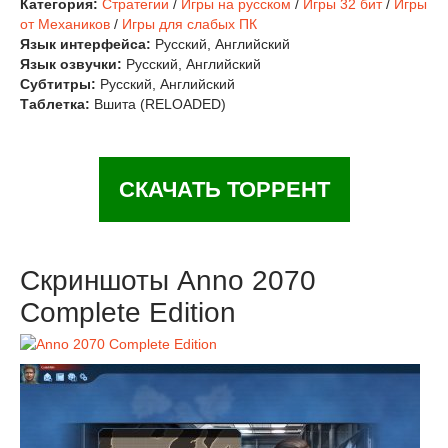
Категория:
Стратегии
/
Игры на русском
/
Игры 32 бит
/
Игры
от Механиков
/
Игры для слабых ПК
Язык интерфейса:
Русский, Английский
Язык озвучки:
Русский, Английский
Субтитры:
Русский, Английский
Таблетка:
Вшита (RELOADED)
СКАЧАТЬ ТОРРЕНТ
Скриншоты Anno 2070
Complete Edition