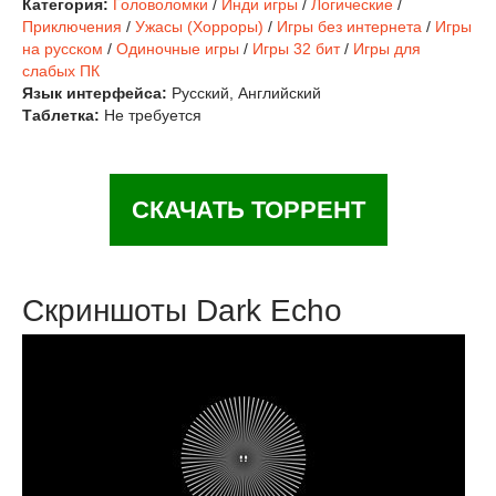
Категория:
Головоломки
/
Инди игры
/
Логические
/
Приключения
/
Ужасы (Хорроры)
/
Игры без интернета
/
Игры
на русском
/
Одиночные игры
/
Игры 32 бит
/
Игры для
слабых ПК
Язык интерфейса:
Русский, Английский
Таблетка:
Не требуется
СКАЧАТЬ ТОРРЕНТ
Скриншоты Dark Echo