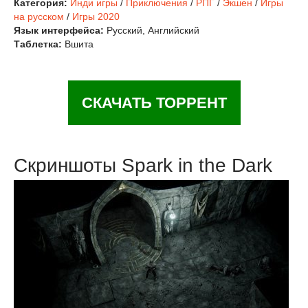
Категория:
Инди игры
/
Приключения
/
РПГ
/
Экшен
/
Игры
на русском
/
Игры 2020
Язык интерфейса:
Русский, Английский
Таблетка:
Вшита
СКАЧАТЬ ТОРРЕНТ
Скриншоты Spark in the Dark