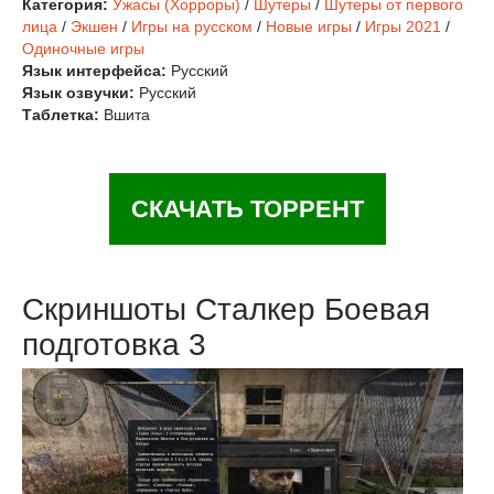
Категория:
Ужасы (Хорроры)
/
Шутеры
/
Шутеры от первого
лица
/
Экшен
/
Игры на русском
/
Новые игры
/
Игры 2021
/
Одиночные игры
Язык интерфейса:
Русский
Язык озвучки:
Русский
Таблетка:
Вшита
СКАЧАТЬ ТОРРЕНТ
Скриншоты Сталкер Боевая
подготовка 3