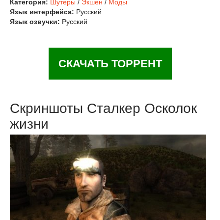
Категория:
Шутеры
/
Экшен
/
Моды
Язык интерфейса:
Русский
Язык озвучки:
Русский
СКАЧАТЬ ТОРРЕНТ
Скриншоты Сталкер Осколок
жизни