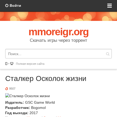
Войти
mmoreigr.org
Скачать игры через торрент
Полная версия сайта
Сталкер Осколок жизни
9507
Издатель:
GSC Game World
Разработчик:
Bogomol
Год выхода:
2017