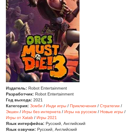
Издатель:
Robot Entertainment
Разработчик:
Robot Entertainment
Год выхода:
2021
Категория:
Зомби
/
Инди игры
/
Приключения
/
Стратегии
/
Экшен
/
Игры без интернета
/
Игры на русском
/
Новые игры
/
Игры от Xatab
/
Игры 2021
Язык интерфейса:
Русский, Английский
Язык озвучки:
Русский, Английский