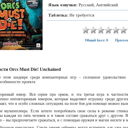
Язык озвучки:
Русский, Английский
Таблетка:
Не требуется
Общий балл: 0
Проголо
ости Orcs Must Die! Unchained
б этом шедевре среди компьютерных игр – сплошное удовольствие
собенности проекта:
торимый юмор. Вся серия про орков, и эта третья игра в частност
енно неповторимым юмором, которые выделяют игрушку среди других
факт, что в особо сложных ситуациях на поле боя для помощи можно вы
е мультиплеера. Если хотите попробовать свои силы в режиме стенка
ы каждая по пять человек и в таком составе сражаться друг с другом. 
ю – вы предпочитаете сражаться, и с помощью оружия и магии несите в 
бразные персонажи. Среди героев геймеры могут встретить как уже з