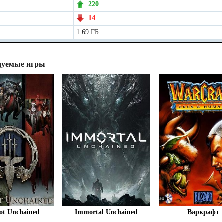
220
14
1.69 ГБ
дуемые игры
ot Unchained
Immortal Unchained
Варкрафт