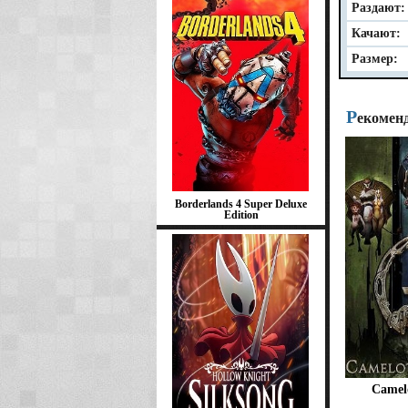
Раздают:
Качают:
Размер:
Р
екомен
Borderlands 4 Super Deluxe
Edition
Camel