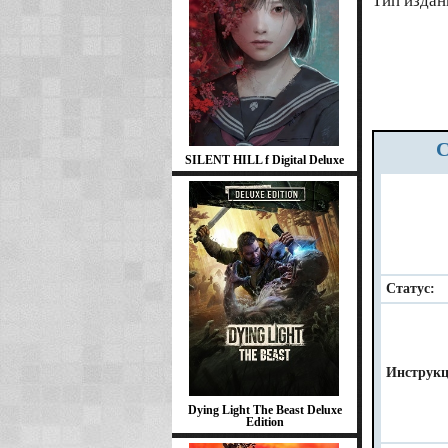
Тип издан
SILENT HILL f Digital Deluxe
Статус:
Инструкц
Dying Light The Beast Deluxe
Edition