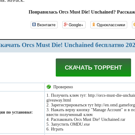
ия: RePack.
Понравилась Orcs Must Die! Unchained? Расскаж
Вконтакте
Google+
Одноклассники
Скачать Orcs Must Die! Unchained бесплатно 20
СКАЧАТЬ ТОРРЕНТ
Проверено
1. Получить ключ тут: http://orcs-must-die-uncha
giveaway.html
2. Зарегистрироваться тут http://en.omd.gamefor
3. Нажать верху кнопку "Manage Account" и 
ия по установке:
ввести полученный ключ
4. Распаковать Orcs Must Die! Unchained.rar
5. Запустить OMDU.exe
6. Играть