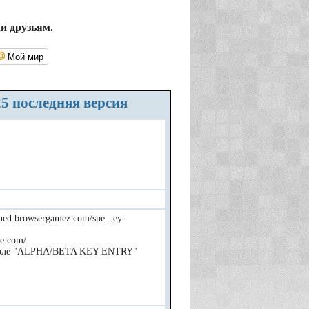
и друзьям.
Мой мир
25 последняя версия
ined.browsergamez.com/spe...ey-
ge.com/
в поле "ALPHA/BETA KEY ENTRY"