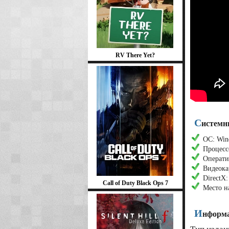
RV There Yet?
С
истемн
ОС: Wind
Процесс
Операти
Видеокар
DirectX:
Call of Duty Black Ops 7
Место н
И
нформа