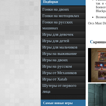
Подборки
так и 
Боевог
Гонки на двоих
Blackp
Гонки на мотоциклах
Возмож
Гонки на русских
Orcs Must D
машинах
Игры для девочек
Игры для детей
С
криншо
Игры для мальчиков
Игры на выживание
Игры на двоих
Игры на русском
Игры от Механиков
Игры от Xatab
Шутеры от первого
лица
Самые новые игры