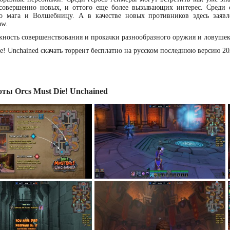
совершенно новых, и оттого еще более вызывающих интерес. Среди 
о мага и Волшебницу. А в качестве новых противников здесь заявл
aw.
ность совершенствования и прокачки разнообразного оружия и ловушек
ie! Unchained скачать торрент бесплатно на русском последнюю версию 2
ты Orcs Must Die! Unchained