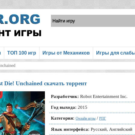
и
ТОП 100 игр
Игры от Механиков
Игры для слаб
nchained
t Die! Unchained скачать торрент
Разработчик:
Robot Entertainment Inc.
Год выхода:
2015
Категория:
/
Онлайн игры
РПГ
Язык интерфейса:
Русский, Английский