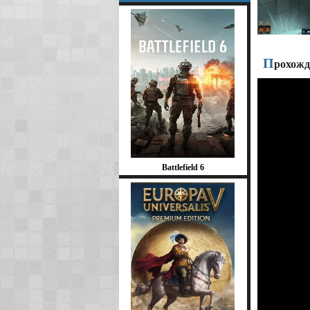
П
рохожд
Battlefield 6