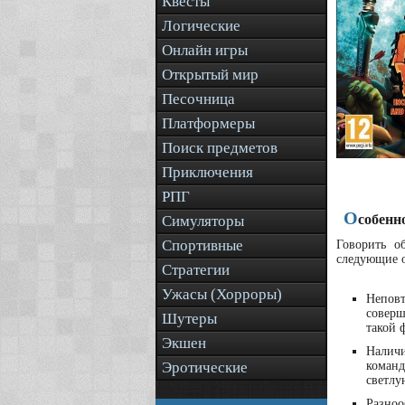
Квесты
Логические
Онлайн игры
Открытый мир
Песочница
Платформеры
Поиск предметов
Приключения
РПГ
О
собенн
Симуляторы
Спортивные
Говорить о
следующие о
Стратегии
Ужасы (Хорроры)
Непов
соверш
Шутеры
такой 
Экшен
Наличи
Эротические
команд
светлу
Разноо