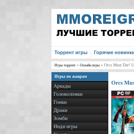
Торрент игры
Горячие новинк
»
» Orcs Must Die! U
Игры торрент
Онлайн игры
Игры по жанрам
Orcs Mus
Аркады
Головоломки
Гонки
Драки
Зомби
Инди игры