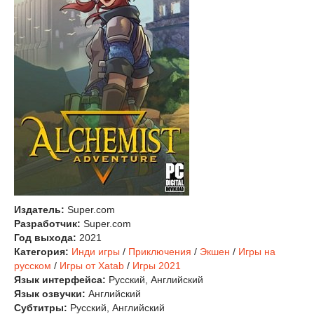
Издатель:
Super.com
Разработчик:
Super.com
Год выхода:
2021
Категория:
Инди игры
/
Приключения
/
Экшен
/
Игры на
русском
/
Игры от Xatab
/
Игры 2021
Язык интерфейса:
Русский, Английский
Язык озвучки:
Английский
Субтитры:
Русский, Английский