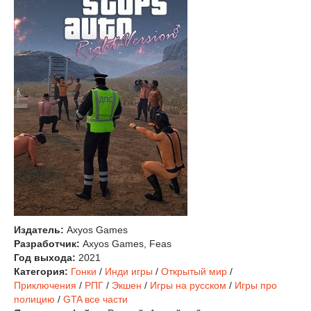
Издатель:
Axyos Games
Разработчик:
Axyos Games, Feas
Год выхода:
2021
Категория:
Гонки
/
Инди игры
/
Открытый мир
/
Приключения
/
РПГ
/
Экшен
/
Игры на русском
/
Игры про
полицию
/
GTA все части