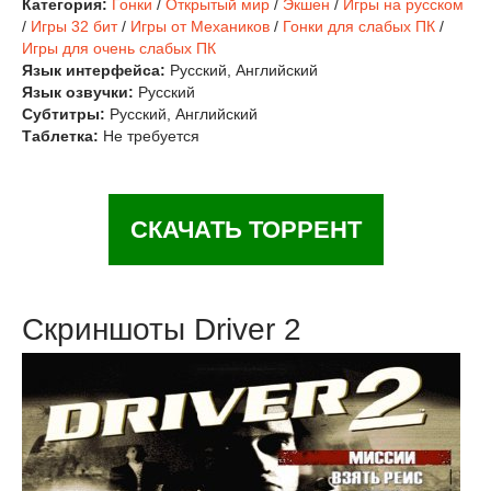
Категория:
Гонки
/
Открытый мир
/
Экшен
/
Игры на русском
/
Игры 32 бит
/
Игры от Механиков
/
Гонки для слабых ПК
/
Игры для очень слабых ПК
Язык интерфейса:
Русский, Английский
Язык озвучки:
Русский
Субтитры:
Русский, Английский
Таблетка:
Не требуется
СКАЧАТЬ ТОРРЕНТ
Скриншоты Driver 2