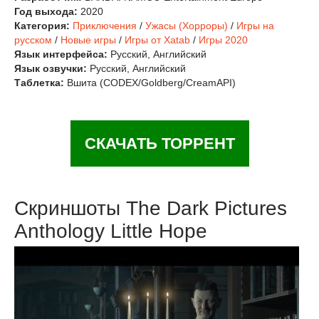
Год выхода:
2020
Категория:
Приключения
/
Ужасы (Хорроры)
/
Игры на
русском
/
Новые игры
/
Игры от Xatab
/
Игры 2020
Язык интерфейса:
Русский, Английский
Язык озвучки:
Русский, Английский
Таблетка:
Вшита (CODEX/Goldberg/CreamAPI)
СКАЧАТЬ ТОРРЕНТ
Скриншоты The Dark Pictures
Anthology Little Hope