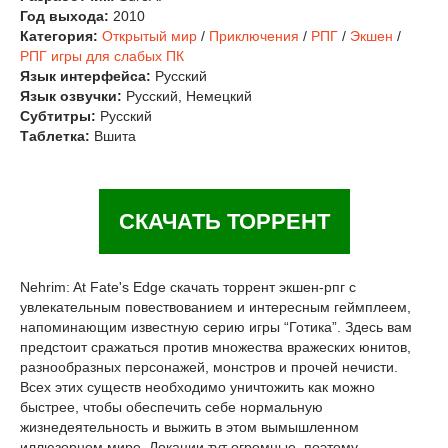
Год выхода:
2010
Категория:
Открытый мир
/
Приключения
/
РПГ
/
Экшен
/
РПГ игры для слабых ПК
Язык интерфейса:
Русский
Язык озвучки:
Русский, Немецкий
Субтитры:
Русский
Таблетка:
Вшита
СКАЧАТЬ ТОРРЕНТ
Nehrim: At Fate's Edge скачать торрент экшен-рпг с
увлекательным повествованием и интересным геймплеем,
напоминающим известную серию игры “Готика”. Здесь вам
предстоит сражаться против множества вражеских юнитов,
разнообразных персонажей, монстров и прочей нечисти.
Всех этих существ необходимо уничтожить как можно
быстрее, чтобы обеспечить себе нормальную
жизнедеятельность и выжить в этом вымышленном
иллюзорном мире. Локации тут огромные, поэтому