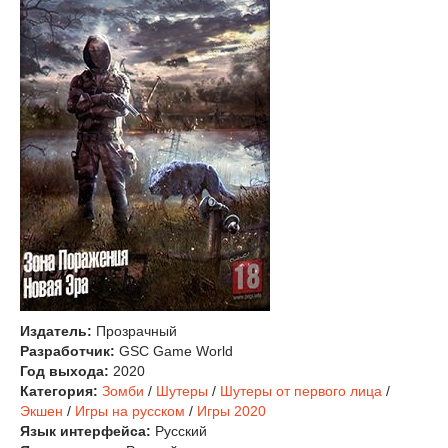
Издатель:
Прозрачный
Разработчик:
GSC Game World
Год выхода:
2020
Категория:
Зомби
/
Шутеры
/
Шутеры от первого лица
/
Экшен
/
Игры на русском
/
Игры 2020
Язык интерфейса:
Русский