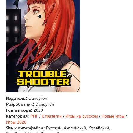
Издатель:
Dandylion
Разработчик:
Dandylion
Год выхода:
2020
Категория:
РПГ
/
Стратегии
/
Игры на русском
/
Новые игры
/
Игры 2020
Язык интерфейса:
Русский, Английский, Корейский,