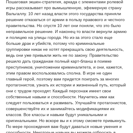
Пошаговая экшен-стратегия, аркада с элементами ролевой
игры рассказывает про вымышленную, эфемерную страну
Вальгаллу. 10 лет назад власти этого государства приняли
решение отказаться от армии в пользу правового и честного
правительства. Но спустя 10 лет они поняли, что это было
неправильное решение. И наконец-то власти вернули армию
и полицию на улицы города. Но из-за этого стало еще
больше драк и убийств, потому что криминальные
группировки никак не хотят прекращать свою деятельность,
ведь они уже привыкли жить не по закону. Правительство
решило дать гражданам полный карт-бланш в поимке
преступников, уничтожении криминалитета, и они, кажется,
этим правом воспользовались сполна. В игре не один
главный герой, поэтому вам придется поиграть за многих
протагонистов, узнать их истории и жизненный путь, который
они с трудом проходят. Каждый персонаж имеет свои
собственные навыки и способности. Научитесь ими как
следует пользоваться и развивать. Улучшайте протагонистов,
совершенствуйте их и занимайтесь модификациями их
классов. Все классы и навыки будут уникальными и
оригинальными. Но вскоре вы и к этому сможете привыкнуть.
По мере прохождения вам будут даваться новые умения и
способности. Некоторые навыки вы можете отбросить в