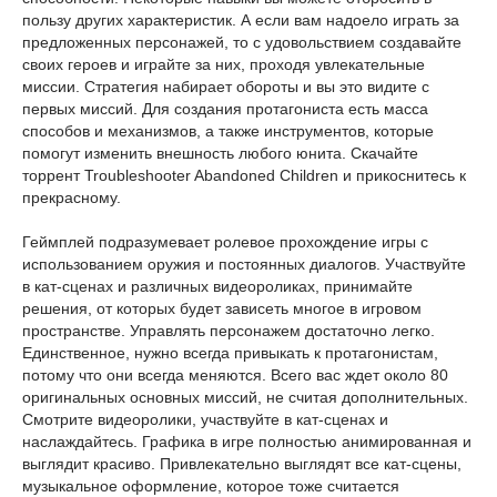
пользу других характеристик. А если вам надоело играть за
предложенных персонажей, то с удовольствием создавайте
своих героев и играйте за них, проходя увлекательные
миссии. Стратегия набирает обороты и вы это видите с
первых миссий. Для создания протагониста есть масса
способов и механизмов, а также инструментов, которые
помогут изменить внешность любого юнита. Скачайте
торрент Troubleshooter Abandoned Children и прикоснитесь к
прекрасному.
Геймплей подразумевает ролевое прохождение игры с
использованием оружия и постоянных диалогов. Участвуйте
в кат-сценах и различных видеороликах, принимайте
решения, от которых будет зависеть многое в игровом
пространстве. Управлять персонажем достаточно легко.
Единственное, нужно всегда привыкать к протагонистам,
потому что они всегда меняются. Всего вас ждет около 80
оригинальных основных миссий, не считая дополнительных.
Смотрите видеоролики, участвуйте в кат-сценах и
наслаждайтесь. Графика в игре полностью анимированная и
выглядит красиво. Привлекательно выглядят все кат-сцены,
музыкальное оформление, которое тоже считается